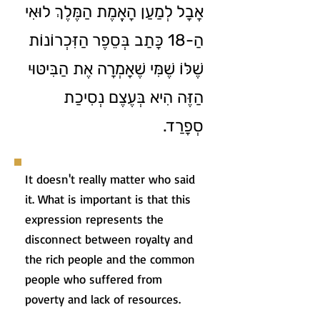
אֲבָל לְמַעַן הָאֱמֶת הַמֶּלֶךְ לוּאִי
הַ-18 כָּתַב בְּסֵפֶר הַזִּכְרוֹנוֹת
שֶׁלּוֹ שֶׁמִּי שֶׁאָמְרָה אֶת הַבִּיטּוּי
הַזֶּה הִיא בְּעֶצֶם נְסִיכַת
סְפָרַד.
It doesn't really matter who said
it. What is important is that this
expression represents the
disconnect between royalty and
the rich people and the common
people who suffered from
poverty and lack of resources.