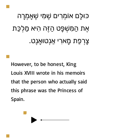
כּוּלָּם אוֹמְרִים שֶׁמִּי שֶׁאָמְרָה
אֶת הַמִּשְׁפָּט הַזֶּה הִיא מַלְכַּת
צָרְפַת מָארִי אַנְטוּאָנֶט.
However, to be honest, King
Louis XVIII wrote in his memoirs
that the person who actually said
this phrase was the Princess of
Spain.