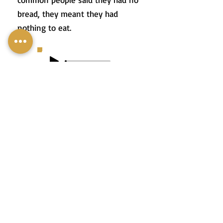
bread, they meant they had
nothing to eat.
הָאֲנָשִׁים הָעֲשִׁירִים לֹא הֵבִינוּ
שֶׁכַּאֲשֶׁר הָעָם אוֹמֵר שֶׁאֵין
לֶחֶם הוּא מִתְכַּוֵּן שֶׁאֵין מָה
לֶאֱכוֹל.
Contact me
mobile:
+972-50-5366954