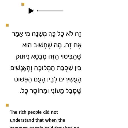
זֶה לֹא כָּל כָּךְ מְשַׁנֶּה מִי אָמַר
אֶת זֶה, מָה שֶׁחָשׁוּב הוּא
שֶׁהַבִּיטּוּי הַזֶּה מְבַטֵּא נִיתּוּק
בֵּין שִׁכְבַת הַמְּלוּכָה וְהָאֲנָשִׁים
הָעֲשִׁירִים לְבֵין הָעָם הַפָּשׁוּט
שֶׁסָּבַל מֵעוֹנִי וּמֵחוֹסֶר כָּל.
The rich people did not
understand that when the
common people said they had no