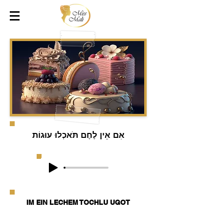
אִם אֵין לֶחֶם תֹּאכְלוּ עוּגוֹת
IM EIN LECHEM TOCHLU UGOT