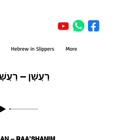
Hebrew in Slippers
More
רַעֲשָׁן – רַעֲשָׁ
AN – RAA’SHANIM