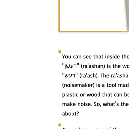
You can see that inside th
"רעשן" (ra'ashan) is the word
"רעש" (ra'ash). The ra'ashan
(noisemaker) is a tool mad
plastic or wood that can b
make noise. So, what's the 
about?