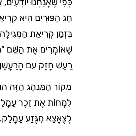
כְּפִי שֶׁאֲנַחְנוּ יוֹדְעִים,
חַג הַפּוּרִים הִיא קְרִיאַ.
בִּזְמַן קְרִיאַת הַמְּגִילָּה
שֶׁאוֹמְרִים אֶת הַשֵּׁם "ה
רַעַשׁ חָזָק עִם הָרַעֲשָׁ.
מְקוֹר הַמִּנְהָג הַזֶּה הוּא מ
לִמְחוֹת אֶת זֵכֶר עֲמָלֵק 
לְצֶאֱצָא מִגֶּזַע עֲמָלֵק.