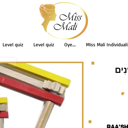
Level quiz
Level quiz
Oye....
Miss Mali Individuali
נִים
RAA’SH