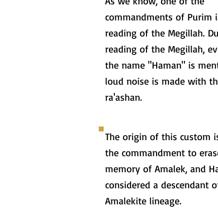
As we know, one of the
commandments of Purim i
reading of the Megillah. D
reading of the Megillah, e
the name "Haman" is ment
loud noise is made with t
ra'ashan.
The origin of this custom 
the commandment to eras
memory of Amalek, and H
considered a descendant o
Amalekite lineage.