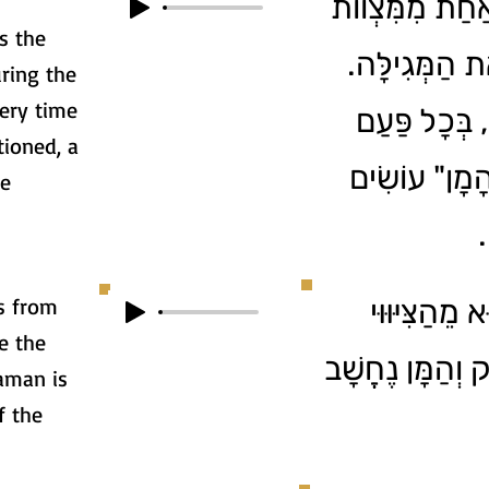
 אַחַת מִמִּצְווֹת
s the
ת הַמְּגִילָּה
uring the
very time
, בְּכָל פַּעַם
ioned, a
ָמָן" עוֹשִׂים
he
ן
is from
ֵהַצִּיּוּוּי
e the
וְהַמָּן נֶחֱשָׁב
aman is
f the