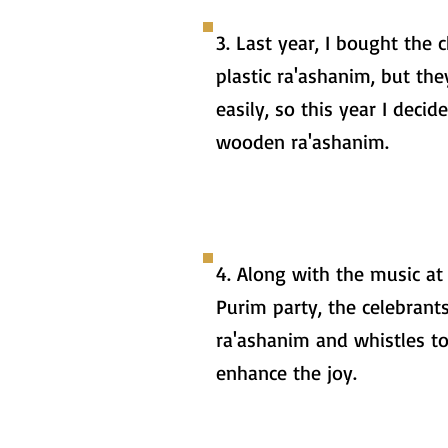
3. Last year, I bought the c
plastic ra'ashanim, but th
easily, so this year I decid
wooden ra'ashanim.
4. Along with the music at
Purim party, the celebrant
ra'ashanim and whistles t
enhance the joy.