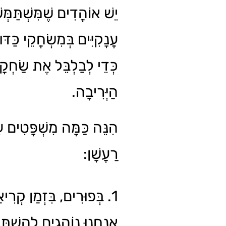
יֵשׁ אוֹהֲדִים שֶׁמִּשְׁתַּמְּש
עֲנָקִיִּים בְּמִשְׂחֲקֵי כַּדּ,
כְּדֵי לְבַלְבֵּל אֶת שַׂחְקָ
הַיְּרִיבָה.
הִנֵּה כַּמָּה מִשְׁפָּטִים ע
רַעֲשָׁן:
בְּפוּרִים, בִּזְמַן קְרִיאַ,
אֲנַחְנוּ נוֹהֲגִים לְהִשְׁתַּמ