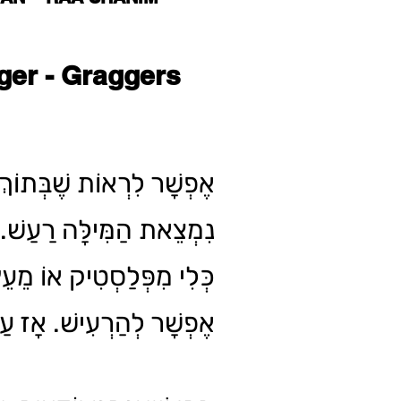
ger - Graggers
אֶפְשָׁר לִרְאוֹת שֶׁבְּתוֹךְ 
נִמְצֵאת הַמִּילָּה רַעַשׁ. 
כְּלִי מִפְּלַסְטִיק אוֹ מֵעֵץ
אֶפְשָׁר לְהַרְעִישׁ. אָז?