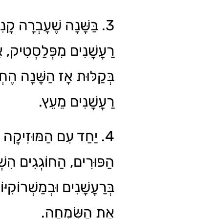
בַּשָּׁנָה שֶׁעָבְרָה קָנִיתִ
רַעֲשָׁנִים מִפְּלַסְטִיק, אֲ
בְּקַלּוּת אָז הַשָּׁנָה הֶחְ
רַעֲשָׁנִים מֵעֵץ.
יַחַד עִם הַמּוּזִיקָה בִּמ
הַפּוּרִים, הַחוֹגְגִים הִשְׁת
בְּרַעֲשָׁנִים וּבְמַשְׁרוֹקִיּו
אֶת הַשִּׂמְחָה.