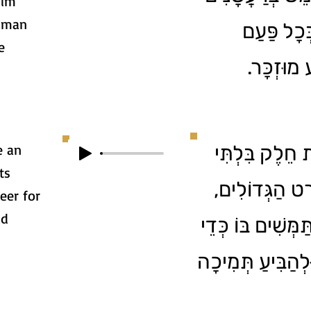
nim
Haman
ְּכָל פַּעַם
e
ע מוּזְכָּר
e an
2. ֵלֶק בִּלְתִּי
ts
ֹרְט הַגְּדוֹלִים
eer for
ud
מְּשִׁים בּוֹ כְּדֵי
הַבִּיעַ תְּמִיכָה