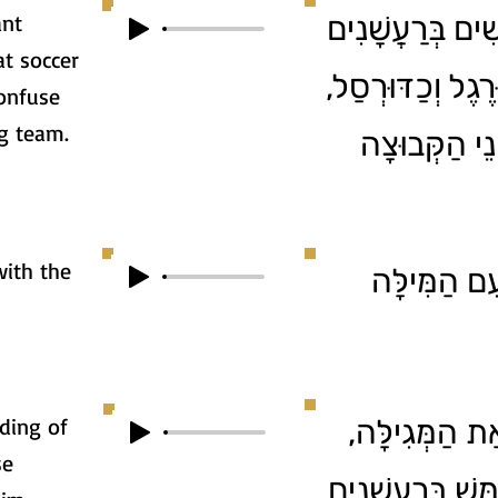
ant
ִׁים בְּרַעֲשָׁנִים
t soccer
וּרֶגֶל וְכַדּוּרְסַל
onfuse
g team.
נֵי הַקְּבוּצָה
with the
ִם הַמִּילָּה
ading of
1. ת הַמְּגִילָּה
se
ֵּשׁ בְּרַעֲשָׁנִים