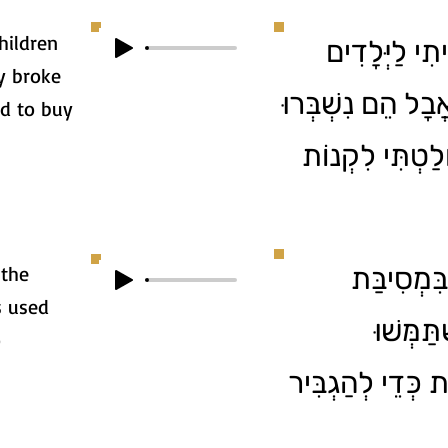
hildren
3. י לַיְּלָדִים
ey broke
בָל הֵם נִשְׁבְּרוּ
ed to buy
לַטְתִּי לִקְנוֹת
 the
4. ְסִיבַּת
s used
ַּמְּשׁוּ
o
ֹת כְּדֵי לְהַגְבִּיר