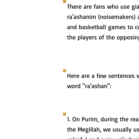
There are fans who use gi
ra'ashanim (noisemakers) a
and basketball games to c
the players of the opposin
Here are a few sentences 
word "ra'ashan":
1. On Purim, during the re
the Megillah, we usually u