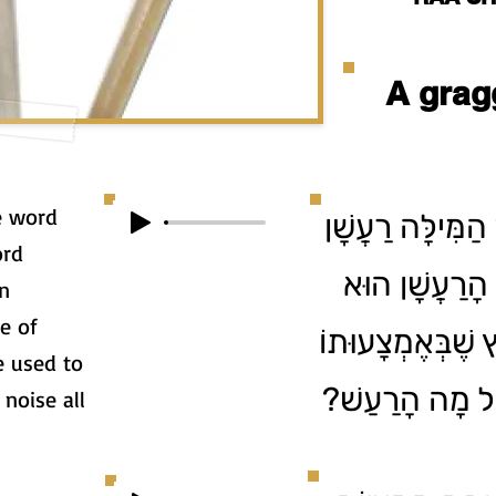
A grag
e word
הַמִּילָּה רַעֲשָׁן
הָרַעֲשָׁן הוּא
e of
 שֶׁבְּאֶמְצָעוּתוֹ
e used to
 עַל מָה הָרַעַשׁ
noise all