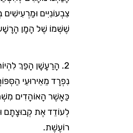
צִבְעוֹנִיִּים וּמַרְעִישִׁים ב
שֶׁשְּׁמוֹ שֶׁל הָמָן הָרָשָׁ.
הָרַעֲשָׁן הָפַךְ לִהְיוֹת ח
נִפְרָד מֵאֵירוּעֵי הַסְּפּו,
כַּאֲשֶׁר הָאוֹהֲדִים מִשְׁתַּ
לְעוֹדֵד אֶת קְבוּצָתָם וּלְ
רוֹעֶשֶׁת.