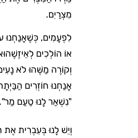
מִצְרַיִם.
לִפְעָמִים, כְּשֶׁאֲנַחְנוּ עו
אוֹ הוֹלְכִים לְאֵיזֶשֶׁהוּ
וְקוֹרֶה מַשֶּׁהוּ לֹא נָעִ,
אֲנַחְנוּ חוֹזְרִים הַבַּיְת:
"נִשְׁאַר לָנוּ טַעַם מַר".
וְיֵשׁ לָנוּ בְּעִבְרִית אֶת הַ