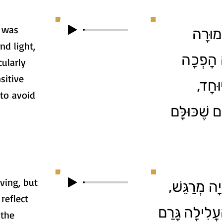
h was
3. ּרָה
nd light,
ה הָפְכָה
cularly
sitive
יוּחָד
 to avoid
ם שֶׁכּוּלָּם
ving, but
4.  מְרַגֵּשׁ
reflect
עֲלִילָה גָּרַם
 the