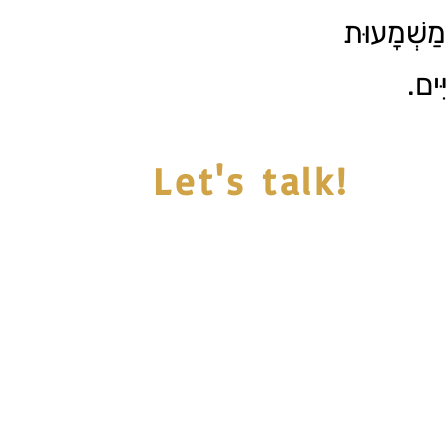
מַשְׁמָעוּת
יִּים
Let's talk!