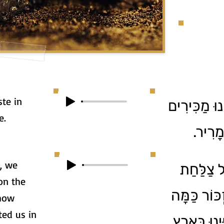
ste in
וּ מַכִּירִים
e.
ד מָרִיר
, we
ַל צַלַּחַת
on the
כּוֹר כַּמָּה
 how
ted us in
נוּ בְּאֶרֶץ