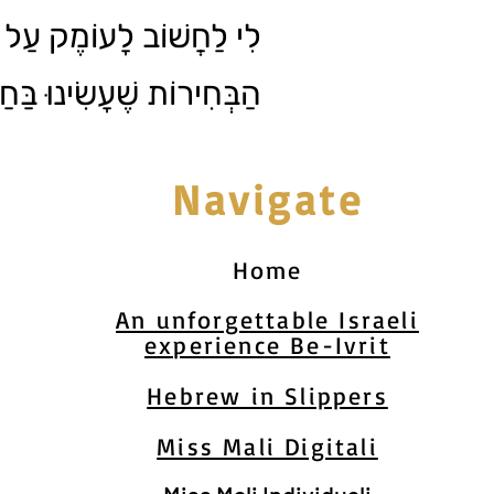
לִי לַחֲשׁוֹב לָעוֹמֶק עַל 
הַבְּחִירוֹת שֶׁעָשִׂינוּ בַּחַ.
Navigate
Home
An unforgettable Israeli
experience Be-Ivrit
Hebrew in Slippers
Miss Mali Digitali