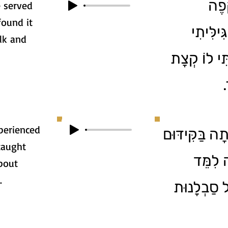
1. ה
e served
found it
ִּילִּיתִי
lk and
ִּי לוֹ קְצָת
ר
xperienced
2. ה בַּקִּידּוּם
taught
ה לִמֵּד
bout
.
ל סַבְלָנוּת