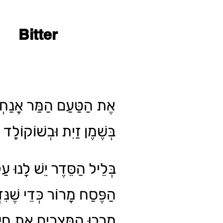
Bitter
אֶת הַטַּעַם הַמַּר אֲנַחְנ
בְּשֶׁמֶן זַיִת וּבְשׁוֹקוֹלָ.
בְּלֵיל הַסֵּדֶר יֵשׁ לָנוּ ע
הַפֶּסַח מָרוֹר כְּדֵי שֶׁנִּזְ
מֵרְרוּ הַמִּצְרִים אֶת חַיֵּי