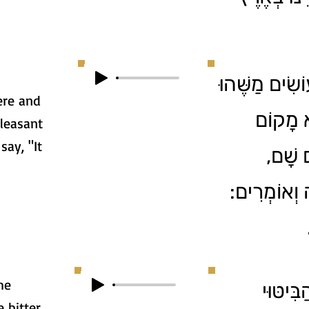
ֹשִׂים מַשֶּׁהוּ
re and
א מָקוֹם
leasant
ay, "It
ים שָׁם
ָה וְאוֹמְרִים
he
בִּיטּוּי
 bitter