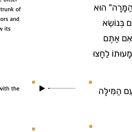
"ַמָּרָה" הוּא
 trunk of
vors and
ים בְּנוֹשֵׂא
w its
אִם אַתֶּם
.
עוּתוֹ לַחֲצוּ
with the
ִם הַמִּילָּה