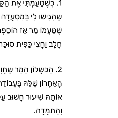
כְּשֶׁטָּעַמְתִּי אֶת הַקָּפֶ
שֶׁהִגִּישׁוּ לִי בַּמִּסְעָדָה ג
שֶׁטַּעֲמוֹ מַר אָז הוֹסַפְת
חָלָב וַחֲצִי כַּפִּית סוּכָּ.
הַכִּשָּׁלוֹן הַמַּר שֶׁחָוְתָ
הָאַחֲרוֹן שֶׁלָּהּ בָּעֲבוֹדָ
אוֹתָהּ שִׁיעוּר חָשׁוּב עַ
וְהַתְמָדָה.