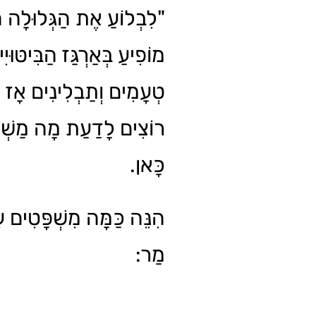
לִבְלוֹעַ אֶת הַגְּלוּלָה ה
מוֹפִיעַ בְּאַרְגַּז הַבִּיטּוּיִ
טְעָמִים וְתַבְלִינִים אָז 
רוֹצִים לָדַעַת מָה מַשְׁמָ
כָּאן.
הִנֵּה כַּמָּה מִשְׁפָּטִים ע
מַר: