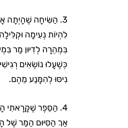
הַשִּׂיחָה שֶׁהָיְתָה אֲמו
לִהְיוֹת נְעִימָה וּקְלִּילָ
בִּמְהֵרָה לְדִיּוּן מַר בִּמְ,
כְּשֶׁעָלוּ נוֹשְׂאִים רְגִישִׁי
נִיסּוּ לְהִמָּנַע מֵהֶם.
הַסֵּפֶר שֶׁקָּרָאתִי הָיָה,
אַךְ הַסִּיּוּם הַמַּר שֶׁל הָ