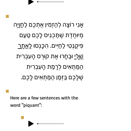
אֲנִי רוֹצָה לְהַזְמִין אֶתְכֶם לַחֲוָיָה
מְיוּחֶדֶת שֶׁתַּכְנִיס לָכֶם טַעַם
פִּיקַנְטִי לַחַיִּים. הִכָּנְסוּ
לָאֲתָר
שֶׁלִּי
וּבַחֲרוּ אֶת קוּרְס הָעִבְרִית
הַמַּתְאִים לְרָמַת הָעִבְרִית
שֶׁלָּכֶם בַּזְּמַן הַמַּתְאִים לָכֶם.
Here are a few sentences with the
word "piquant":