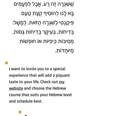
שֶׁשִּׁגְרָה זֶה רַע, אֲבָל לִפְעָמִים
בָּא לָנוּ לְהוֹסִיף קְצָת טַעַם
פִּיקַנְטִי לַשִּׁגְרָה הַזֹּאת. לְמָשָׁל:
בְּדִיחוֹת, בְּעִיקָּר בְּדִיחוֹת גַּסּוֹת,
מְסִיבּוֹת כֵּיפִיּוֹת אוֹ חוּפְשׁוֹת
מְיוּחָדוֹת.
I want to invite you to a special
experience that will add a piquant
taste to your life. Check out
my
website
and choose the Hebrew
course that suits your Hebrew level
and schedule best.