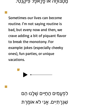
מַטְבּוּחָה אוֹ פָלָאפֶל פִּיקַנְטִי.
Sometimes our lives can become
routine. I’m not saying routine is
bad, but every now and then, we
crave adding a bit of piquant flavor
to break the monotony. For
example: jokes (especially cheeky
ones), fun parties, or unique
vacations.
לִפְעָמִים הַחַיִּים שֶׁלָּנוּ הֵם
שִׁגְרָתִיִּים. אֲנִי לֹא אוֹמֶרֶת