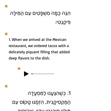
הִנֵּה כַּמָּה מִשְׁפָּטִים עִם הַמִּילָּה
פִּיקַנְטִי:
1. When we arrived at the Mexican
restaurant, we ordered tacos with a
delicately piquant filling that added
deep flavors to the dish.
1. כְּשֶׁהִגַּעֲנוּ לַמִּסְעָדָה
הַמֶּקְסִיקָנִית, הִזְמַנּוּ טָקוׄס עִם
מִילּוּי פִּיקַנְטִי עָדִין, שֶׁהוֹסִיף