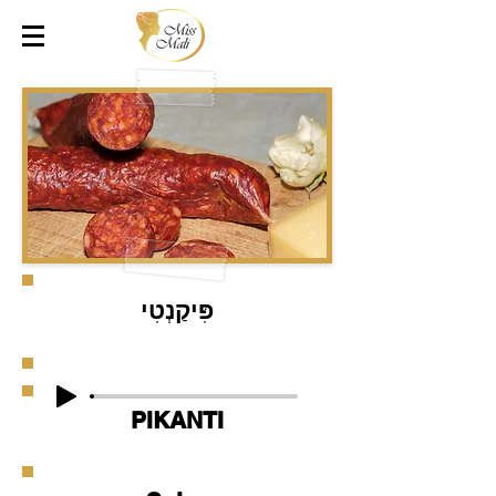
פִּיקַנְטִי
PIKANTI