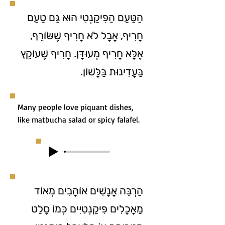
הַטַּעַם הַפִּיקַנְטִי הוּא גַּם טַעַם
חָרִיף, אֲבָל לֹא חָרִיף שֶׁשּׂוֹרֵף,
אֶלָּא חָרִיף מְעוּדָּן. חָרִיף שֶׁעוֹקֵץ
בַּעֲדִינוּת בַּלָּשׁוֹן.
Many people love piquant dishes,
like matbucha salad or spicy falafel.
הַרְבֵּה אֲנָשִׁים אוֹהֲבִים מְאוֹד
מַאֲכָלִים פִּיקַנְטִיִּים כְּמוֹ סָלַט