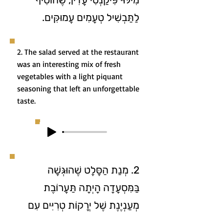
לַתַּבְשִׁיל טְעָמִים עֲמוּקִּים.
2. The salad served at the restaurant
was an interesting mix of fresh
vegetables with a light piquant
seasoning that left an unforgettable
taste.
2. מְנַת הַסָּלָט שֶׁהוּגְּשָׁה
בַּמִּסְעָדָה הָיְתָה תַּעֲרוֹבֶת
מְעַנְיֶנֶת שֶׁל יְרָקוֹת טְרִיִּים עִם