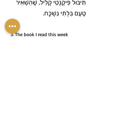
תִּיבּוּל פִּיקַנְטִי קַלִּיל, שֶׁהִשְׁאִיר
טַעַם בִּלְתִּי נִשְׁכָּח.
3. The book I read this week
featured a piquant plot filled with
surprising twists and moments that
made it impossible to put down.
3. הַסֵּפֶר שֶׁקָּרָאתִי הַשָּׁבוּעַ כָּלַל
עֲלִילָה פִּיקַנְטִית, מְלֵאָה
בְּתַפְנִיּוֹת מַפְתִּיעוֹת וּרְגָעִים
שֶׁגָּרְמוּ לִי לֹא לְהַנִּיחַ אוֹתוֹ מֵהַיָּד.