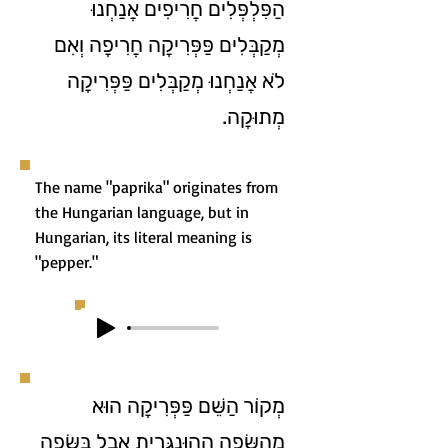
הַפִּלְפְּלִים חֲרִיפִים אֲנַחְנוּ
מְקַבְּלִים פַּפְּרִיקָה חֲרִיפָה וְאִם
לֹא אֲנַחְנוּ מְקַבְּלִים פַּפְּרִיקָה
מְתוּקָה.
The name "paprika" originates from
the Hungarian language, but in
Hungarian, its literal meaning is
"pepper."
מְקוֹר הַשֵּׁם פַּפְּרִיקָה הוּא
מֵהַשָּׂפָה הַהוּנְגָּרִית אֲבָל בַּשָּׂפָה