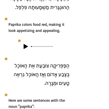
הַהוּנְגָּרִית מַשְׁמָעוּתָהּ פִּלְפֵּל.
Paprika colors food red, making it
look appetizing and appealing.
הַפַּפְּרִיקָה צוֹבַעַת אֶת הָאוֹכֶל
בְּצֶבַע אָדוֹם וְאָז הָאוֹכֶל נִרְאֶה
טָעִים וּמְגָרֶה.
Here are some sentences with the
noun "paprika":