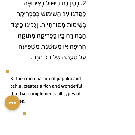
2. בְּסַדְנַת בִּישּׁוּל בְּאֵירוֹפָּה
לָמַדְנוּ עַל הַשִּׁימּוּשׁ בְּפַּפְּרִיקָה
בְּשִׁיטוֹת מָסוׄרְתִּיּוֹת, וְגִלִּינוּ כֵּיצַד
הַבְּחִירָה בֵּין פַּפְּרִיקָה מְתוּקָה,
חֲרִיפָה אוֹ מְעוּשֶּׁנֶת מַשְׁפִּיעָה
עַל טַעֲמָהּ שֶׁל כָּל מָנָה.
3. The combination of paprika and
tahini creates a rich and wonderful
dip that complements all types of
dishes.