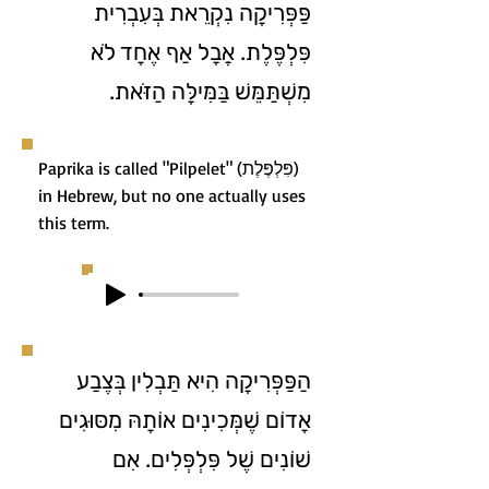
פַּפְּרִיקָה נִקְרֵאת בְּעִבְרִית
פִּלְפֶּלֶת. אֲבָל אַף אֶחָד לֹא
מִשְׁתַּמֵּשׁ בַּמִּילָּה הַזֹּאת.
Paprika is called "Pilpelet" (פִּלְפֶּלֶת)
in Hebrew, but no one actually uses
this term.
הַפַּפְּרִיקָה הִיא תַּבְלִין בְּצֶבַע
אָדוֹם שֶׁמְּכִינִים אוֹתָהּ מִסּוּגִים
שׁוֹנִים שֶׁל פִּלְפְּלִים. אִם