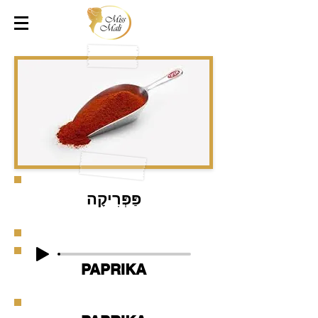
פַּפְּרִיקָה
PAPRIKA