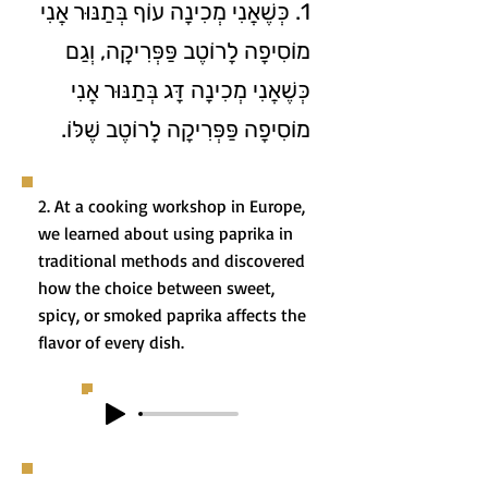
1. כְּשֶׁאֲנִי מְכִינָה עוֹף בְּתַנּוּר אֲנִי
מוֹסִיפָה לָרוֹטֶב פַּפְּרִיקָה, וְגַם
כְּשֶׁאֲנִי מְכִינָה דָּג בְּתַנּוּר אֲנִי
מוֹסִיפָה פַּפְּרִיקָה לָרוֹטֶב שֶׁלּוֹ.
2. At a cooking workshop in Europe,
we learned about using paprika in
traditional methods and discovered
how the choice between sweet,
spicy, or smoked paprika affects the
flavor of every dish.