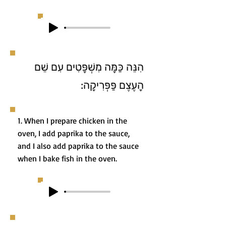
הִנֵּה כַּמָּה מִשְׁפָּטִים עִם שֵׁם
הָעֶצֶם פַּפְּרִיקָה:
1. When I prepare chicken in the
oven, I add paprika to the sauce,
and I also add paprika to the sauce
when I bake fish in the oven.