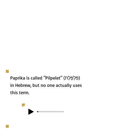
Paprika is called "Pilpelet" (פִּלְפֶּלֶת)
in Hebrew, but no one actually uses
this term.