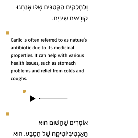
וְלַחֲלָקִים הַקְּטַנִּים שֶׁלּוֹ אֲנַחְנוּ
קוֹרְאִים שִׁינַּיִם.
Garlic is often referred to as nature's
antibiotic due to its medicinal
properties. It can help with various
health issues, such as stomach
problems and relief from colds and
coughs.
אוֹמְרִים שֶׁהַשּׁוּם הוּא
הָאַנְטִיבִּיּוֹטִיקָה שֶׁל הַטֶּבַע. הוּא