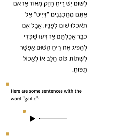
לַשּׁוּם יֵשׁ רֵיחַ חָזָק מְאוֹד אָז אִם
אַתֶּם מְתַכְנְנִים "דֵּיְיט" אַל
תֹּאכְלוּ שׁוּם לְפָנָיו. אֲבָל אִם
כְּבָר אֲכַלְתֶּם אָז דְּעוּ שֶׁכְּדֵי
לְהָפִיג אֶת רֵיחַ הַשּׁוּם אֶפְשָׁר
לִשְׁתּוֹת כּוֹס חָלָב אוֹ לֶאֱכוֹל
תַּפּוּחַ.
Here are some sentences with the
word "garlic":