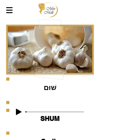
שׁוּם
SHUM