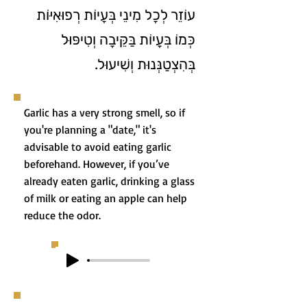
עוֹזֵר לְכָל מִינֵי בְּעָיוֹת רְפוּאִיּוֹת
כְּמוֹ בְּעָיוֹת בַּקֵּיבָה וְטִיפּוּל
בְּהִצְטַנְּנוּת וְשִׁיעוּל.
Garlic has a very strong smell, so if
you're planning a "date," it's
advisable to avoid eating garlic
beforehand. However, if you’ve
already eaten garlic, drinking a glass
of milk or eating an apple can help
reduce the odor.