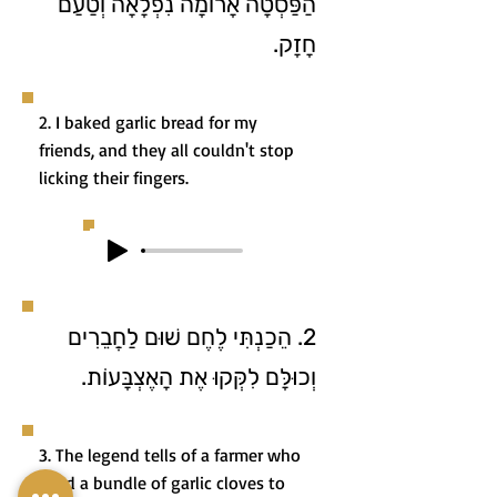
הַפַּסְטָה אָרוֹמָה נִפְלָאָה וְטַעַם
חָזָק.
2. I baked garlic bread for my
friends, and they all couldn't stop
licking their fingers.
2. הֵכַנְתִּי לֶחֶם שׁוּם לַחֲבֵרִים
וְכוּלָּם לִקְּקוּ אֶת הָאֶצְבָּעוֹת.
3. The legend tells of a farmer who
used a bundle of garlic cloves to