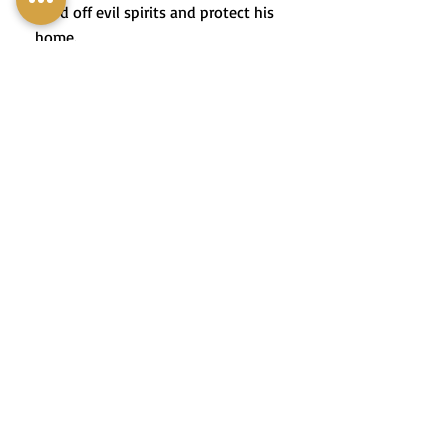
ward off evil spirits and protect his
home.
3. הָאַגָּדָה מְסַפֶּרֶת עַל אִיכָּר
שֶׁהִשְׁתַּמֵּשׁ בִּצְרוֹר שִׁינֵּי שׁוּם כְּדֵי
לְגָרֵשׁ רוּחוֹת רָעוֹת וְלִשְׁמוֹר עַל
בֵּיתוֹ.
4. At an olive oil preparation
workshop, we learned to add whole
garlic cloves to the bottle to give
the oil a delicate flavor and