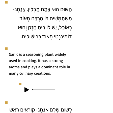
הַשּׁוּם הוּא צֶמַח תַּבְלִין. אֲנַחְנוּ
מִשְׁתַּמְּשִׁים בּוֹ הַרְבֵּה מְאוֹד
בָּאוֹכֶל, יֵשׁ לוֹ רֵיחַ חָזָק וְהוּא
דּוֹמִינַנְטִי מְאוֹד בְּבִישּׁוּלִים.
Garlic is a seasoning plant widely
used in cooking. It has a strong
aroma and plays a dominant role in
many culinary creations.
לְשׁוּם שָׁלֵם אֲנַחְנוּ קוֹרְאִים רֹאשׁ