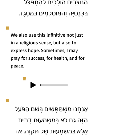
הַנּוֹצְרִים הוֹלְכִים לְהִתְפַּלֵּל
בַּכְּנֵסִיָּה וְהַמּוּסְלְמִים בַּמִּסְגָּד.
We also use this infinitive not just
in a religious sense, but also to
express hope. Sometimes, I may
pray for success, for health, and for
peace.
אֲנַחְנוּ מִשְׁתַּמְּשִׁים בְּשֵׁם הַפֹּּעַל
הַזֶּה גַּם לֹא בְּמַשְׁמָעוּת דָּתִית
אֶלָּא בְּמַשְׁמָעוּת שֶׁל תִּקְוָה. אָז