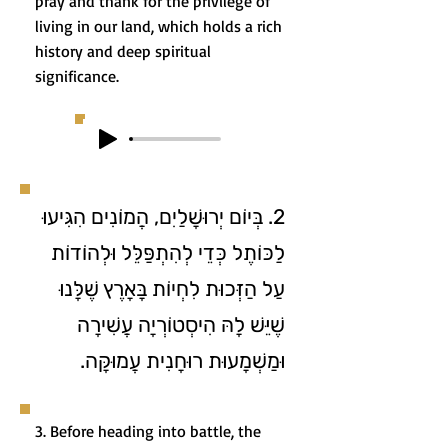
pray and thank for the privilege of
living in our land, which holds a rich
history and deep spiritual
significance.
2. בְּיוֹם יְרוּשָׁלַיִם, הֲמוֹנִים הִגִּיעוּ
לַכּוֹתֶל כְּדֵי לְהִתְפַּלֵּל וּלְהוֹדוֹת
עַל הַזְּכוּת לִחְיוֹת בָּאָרֶץ שֶׁלָּנוּ
שֶׁיֵּשׁ לָהּ הִיסְטוֹרְיָה עֲשִׁירָה
וּמַשְׁמָעוּת רוּחָנִית עֲמוּקָּה.
3. Before heading into battle, the