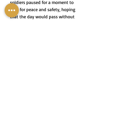
soldiers paused for a moment to
pray for peace and safety, hoping
that the day would pass without
harm or losses.
3. לִפְנֵי הַיְּצִיאָה לַקְּרָב,
הַלּוֹחֲמִים עָצְרוּ לְרֶגַע כְּדֵי
לְהִתְפַּלֵּל לְשָׁלוֹם וּלְבִטָּחוֹן,
מִתּוֹךְ תִּקְוָה שֶׁהַיּוֹם יַעֲבוֹר לְלֹא
פְּגִיעוֹת וּלְלֹא אֲבֵדוֹת.
4. In times of uncertainty, people