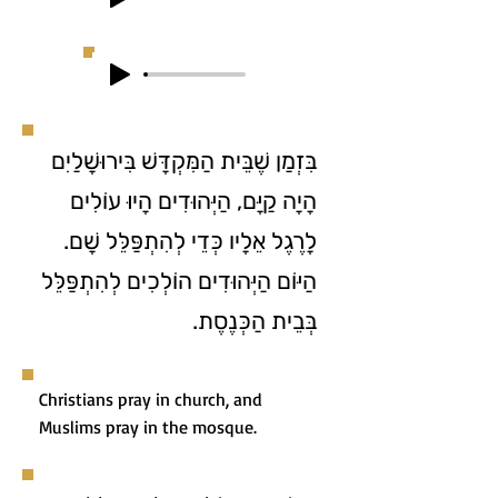
בִּזְמַן שֶׁבֵּית הַמִּקְדָּשׁ בִּירוּשָׁלַיִם
הָיָה קַיָּם, הַיְּהוּדִים הָיוּ עוֹלִים
לָרֶגֶל אֵלָיו כְּדֵי לְהִתְפַּלֵּל שָׁם.
הַיּוֹם הַיְּהוּדִים הוֹלְכִים לְהִתְפַּלֵּל
בְּבֵית הַכְּנֶסֶת.
Christians pray in church, and
Muslims pray in the mosque.