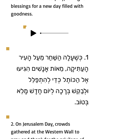
blessings for a new day filled with
goodness.
1. כְּשֶׁעָלָה הַשַּׁחַר מֵעַל הָעִיר
הָעַתִּיקָה, מֵאוֹת אֲנָשִׁים הִגִּיעוּ
אֶל הַכּוֹתֶל כְּדֵי לְהִתְפַּלֵּל
וּלְבַקֵּשׁ בְּרָכָה לְיוֹם חָדָשׁ מָלֵא
בְּטוֹב.
2. On Jerusalem Day, crowds
gathered at the Western Wall to