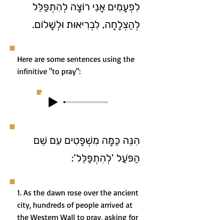
לִפְעָמִים אֲנִי רוֹצָה לְהִתְפַּלֵּל
לְהַצְלָחָה, לִבְרִיאוּת וּלְשָׁלוֹם.
Here are some sentences using the
infinitive "to pray":
הִנֵּה כַּמָּה מִשְׁפָּטִים עִם שֵׁם
הַפֹּעַל 'לְהִתְפַּלֵּל':
1. As the dawn rose over the ancient
city, hundreds of people arrived at
the Western Wall to pray, asking for