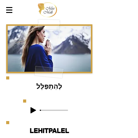
לְהִתְפַּלֵּל
LEHITPALEL