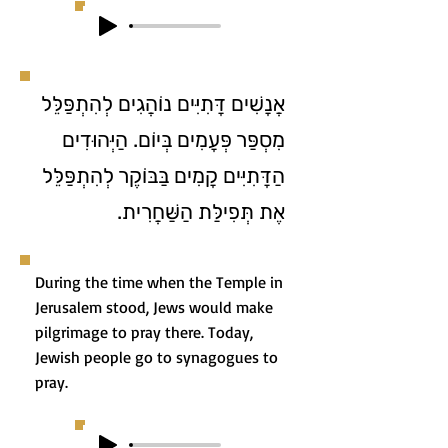
אֲנָשִׁים דָּתִיִּים נוֹהֲגִים לְהִתְפַּלֵּל
מִסְפַּר פְּעָמִים בְּיוֹם. הַיְּהוּדִים
הַדָּתִיִּים קָמִים בַּבּוֹקֶר לְהִתְפַּלֵּל
אֶת תְּפִילַּת הַשַּׁחֲרִית.
During the time when the Temple in
Jerusalem stood, Jews would make
pilgrimage to pray there. Today,
Jewish people go to synagogues to
pray.