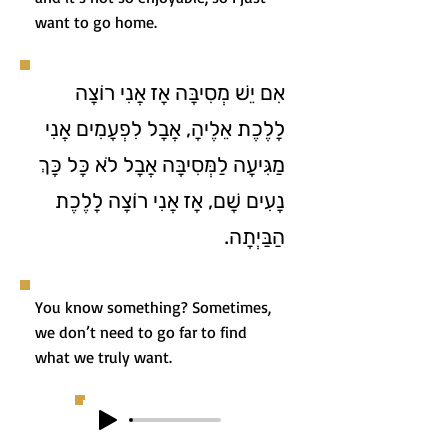
want to go home.
אִם יֵשׁ מְסִיבָּה אָז אֲנִי רוֹצָה
לָלֶכֶת אֵלֶיהָ, אֲבָל לִפְעָמִים אֲנִי
מַגִּיעָה לַמְּסִיבָּה אֲבָל לֹא כָּל כָּךְ
נָעִים שָׁם, אָז אֲנִי רוֹצָה לָלֶכֶת
הַבַּיְתָה.
You know something? Sometimes,
we don’t need to go far to find
what we truly want.