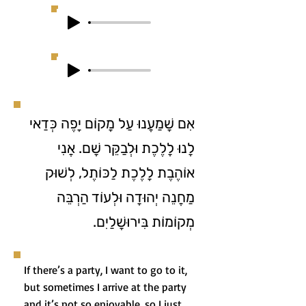
אִם שָׁמַעֲנוּ עַל מָקוֹם יָפֶה כְּדַאי
לָנוּ לָלֶכֶת וּלְבַקֵּר שָׁם. אֲנִי
אוֹהֶבֶת לָלֶכֶת לַכּוֹתֶל, לְשׁוּק
מַחֲנֵה יְהוּדָה וּלְעוֹד הַרְבֵּה
מְקוֹמוֹת בִּירוּשָׁלַיִם.
If there’s a party, I want to go to it,
but sometimes I arrive at the party
and it’s not so enjoyable, so I just