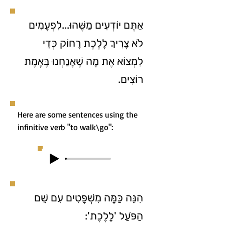
אַתֶּם יוֹדְעִים מַשֶּׁהוּ...לִפְעָמִים
לֹא צָרִיךְ לָלֶכֶת רָחוֹק כְּדֵי
לִמְצוֹא אֶת מָה שֶׁאֲנַחְנוּ בֶּאֱמֶת
רוֹצִים.
Here are some sentences using the
infinitive verb "to walk\go":
הִנֵּה כַּמָּה מִשְׁפָּטִים עִם שֵׁם
הַפֹּעַל 'לָלֶכֶת':