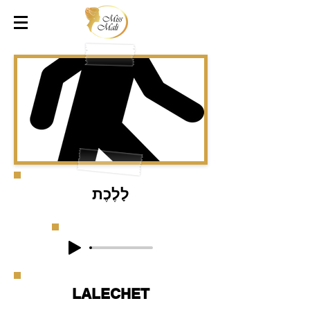
לָלֶכֶת
LALECHET