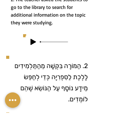
go to the library to search for
additional information on the topic
they were studying.
2. הַמּוֹרָה בִּקְּשָׁה מֵהַתַּלְמִידִים
לָלֶכֶת לַסִּפְרִיָּה כְּדֵי לְחַפֵּשׂ
מֵידָע נוֹסָף עַל הַנּוֹשֵׂא שֶׁהֵם
לוֹמְדִים.
3. It’s already very late—I must go...