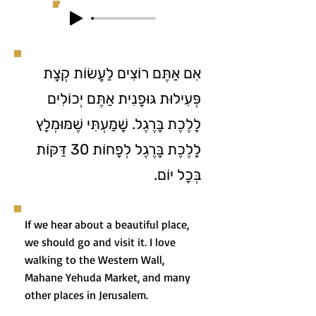
אִם אַתֶּם רוֹצִים לַעֲשׂוֹת קְצָת
פְּעִילוּת גּוּפָנִית אַתֶּם יְכוֹלִים
לָלֶכֶת בָּרֶגֶל. שָׁמַעְתִּי שֶׁמּוּמְלָץ
לָלֶכֶת בָּרֶגֶל לְפָחוֹת 30 דַּקּוֹת
בְּכָל יוֹם.
If we hear about a beautiful place,
we should go and visit it. I love
walking to the Western Wall,
Mahane Yehuda Market, and many
other places in Jerusalem.