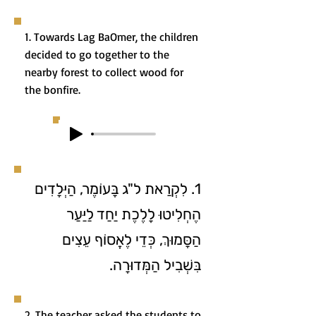
1. Towards Lag BaOmer, the children
decided to go together to the
nearby forest to collect wood for
the bonfire.
1. לִקְרַאת ל"ג בָּעוֹמֶר, הַיְּלָדִים
הֶחְלִיטוּ לָלֶכֶת יַחַד לַיַּעַר
הַסָּמוּךְ, כְּדֵי לֶאֱסוֹף עֵצִים
בִּשְׁבִיל הַמְּדוּרָה.
2. The teacher asked the students to