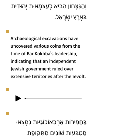
וְהַנִּצָּחוֹן הֵבִיא לְעַצְמָאוּת יְהוּדִית
בְּאֶרֶץ יִשְׂרָאֵל.
Archaeological excavations have
uncovered various coins from the
time of Bar Kokhba's leadership,
indicating that an independent
Jewish government ruled over
extensive territories after the revolt.
בַּחֲפִירוֹת אַרְכֵאוֹלוֹגִיּוֹת נִמְצְאוּ
מַטְבְּעוֹת שׁוֹנִים מִתְּקוּפַת