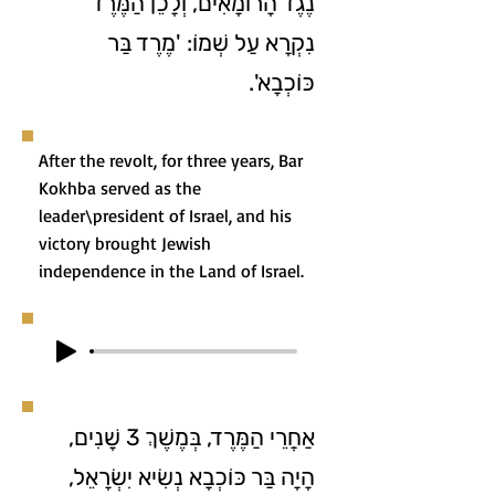
נֶגֶד הָרוֹמָאִים, וְלָכֵן הַמֶּרֶד
נִקְרָא עַל שְׁמוֹ: 'מֶרֶד בַּר
כּוֹכְבָא'.
After the revolt, for three years, Bar
Kokhba served as the
leader\president of Israel, and his
victory brought Jewish
independence in the Land of Israel.
אַחֲרֵי הַמֶּרֶד, בְּמֶשֶׁךְ 3 שָׁנִים,
הָיָה בַּר כּוֹכְבָא נְשִׂיא יִשְׂרָאֵל,