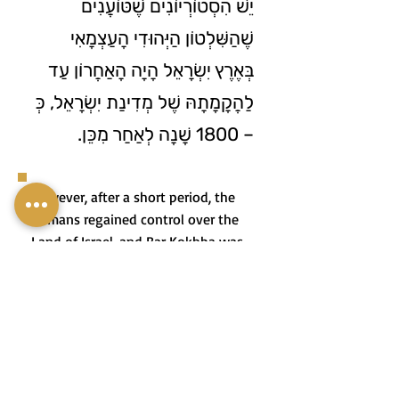
יֵשׁ הִסְטוֹרְיוֹנִים שֶׁטּוֹעֲנִים
שֶׁהַשִּׁלְטוֹן הַיְּהוּדִי הָעַצְמָאִי
בְּאֶרֶץ יִשְׂרָאֵל הָיָה הָאַחֲרוֹן עַד
לַהֲקָמָתָהּ שֶׁל מְדִינַת יִשְׂרָאֵל, כְּ
– 1800 שָׁנָה לְאַחַר מִכֵּן.
However, after a short period, the
Romans regained control over the
Land of Israel, and Bar Kokhba was
killed in battle in the city of Betar
(south of Jerusalem) in the year 135
CE.