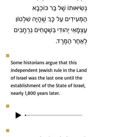
נְשִׂיאוּתוֹ שֶׁל בַּר כּוֹכְבָא
הַמְּעִידִים עַל כָּךְ שֶׁהָיָה שִׁלְטוֹן
עַצְמָאִי יְהוּדִי בִּשְׁטָחִים נִרְחָבִים
לְאַחַר הַמֶּרֶד.
Some historians argue that this
independent Jewish rule in the Land
of Israel was the last one until the
establishment of the State of Israel,
nearly 1,800 years later.