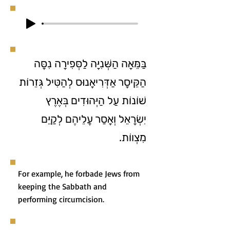
בַּמֵּאָה הַשְּׁנִיָּה לַסְּפִירָה נִסָּה
הַקֵּיסָר אַדְּרִיאָנוּס לְהַטִּיל גְּזֵרוֹת
שׁוֹנוֹת עַל הַיְּהוּדִים בְּאֶרֶץ
יִשְׂרָאֵל וְאָסַר עֲלֵיהֶם לְקַיֵּם
מִצְווֹת.
For example, he forbade Jews from
keeping the Sabbath and
performing circumcision.