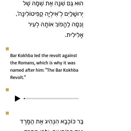
הוּא גַּם שִׁנָּה אֶת שְׁמָהּ שֶׁל
יְרוּשָׁלַיִם לְ'אִילְיָה קַפִּיטוֹלִינָה',
וְנִסָּה לַהֲפוֹךְ אוֹתָהּ לְעִיר
אֱלִילִית.
Bar Kokhba led the revolt against
the Romans, which is why it was
named after him: "The Bar Kokhba
Revolt."
בַּר כּוֹכְבָא הִנְהִיג אֶת הַמֶּרֶד