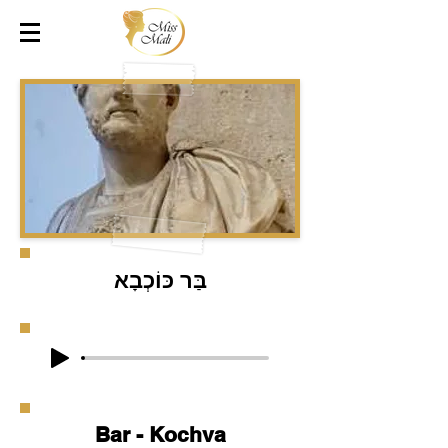
בַּר כּוֹכְבָא
Bar - Kochva