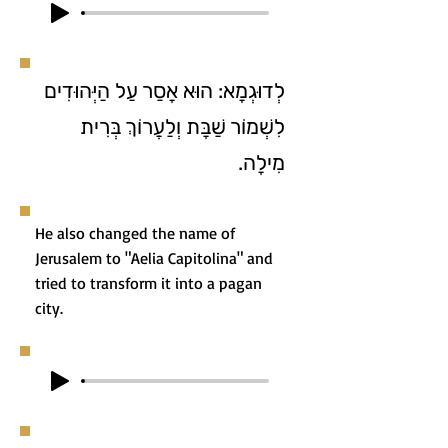
לְדוּגְמָא: הוּא אָסַר עַל הַיְּהוּדִים
לִשְׁמוֹר שַׁבָּת וְלַעֲרוֹךְ בְּרִית
מִילָה.
He also changed the name of
Jerusalem to "Aelia Capitolina" and
tried to transform it into a pagan
city.