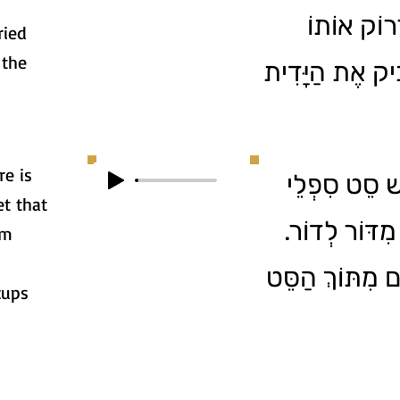
ְרוֹק אוֹתוֹ
ried
 the
ִּיק אֶת הַיָּדִית
re is
4.  סֵט סִפְלֵי
et that
ר מִדּוֹר לְדוֹר
om
ם מִתּוֹךְ הַסֵּט
cups