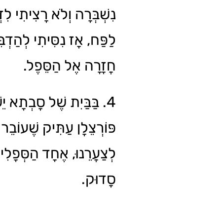
נִשְׁבְּרָה וְלֹא רָצִיתִי לִז
לַפַּח, אָז נִסִּיתִי לְהַדְב
חֲזָרָה אֶל הַסֵּפֶל.
בַּבַּיִת שֶׁל סָבְתָא יֵשׁ
פּוֹרְצֵלָן עַתִּיק שֶׁעוֹבֵ.
לְצַעֲרֵנוּ, אֶחָד הַסְּפָלִי
סָדוּק.