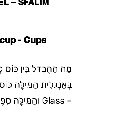
EL – SFALIM
cup - Cups
מָה הַהֶבְדֵּל בֵּין כּוֹס?
בְּאַנְגְּלִית הַמִּילָּה כּוֹ
– Glass וְהַמִּילָּה סֵפֶל לְ – Cup.