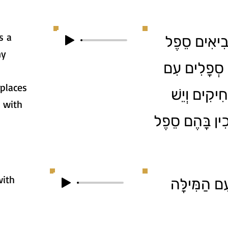
s a
ְבִיאִים סֵפֶל
ny
ֵה סְפָלִים עִם
 places
ִיקִים וְיֵשׁ
 with
ִין בָּהֶם סֵפֶל
with
ִם הַמִּילָּה