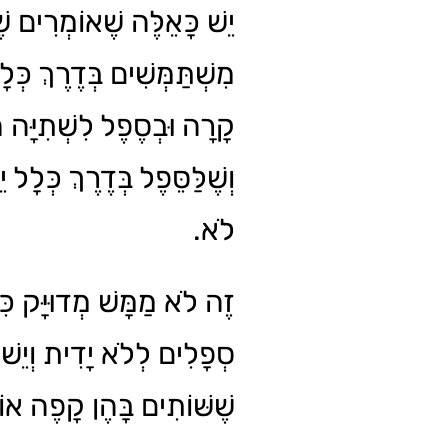
יֵשׁ כָּאֵלֶּה שֶׁאוֹמְרִים שׁ
מִשְׁתַּמְּשִׁים בְּדֶרֶךְ כְּלָ
קָרָה וּבְסֶפֶל לִשְׁתִיָּה,
וְשֶׁלַּסֵּפֶל בְּדֶרֶךְ כְּלָל י
לֹא.
זֶה לֹא מַמָּשׁ מְדוּיָּק כִּי
סְפָלִים לְלֹא יָדִית וְיֵשׁ
שֶׁשּׁוֹתִים בָּהֶן קָפֶה או.