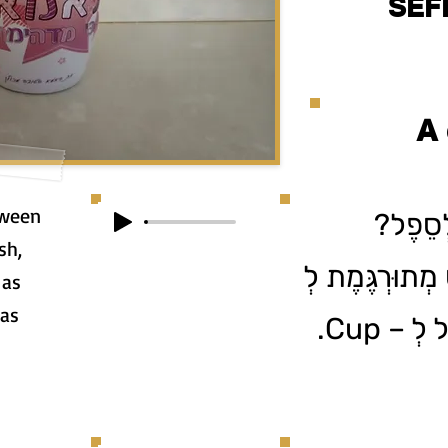
SEF
A 
tween
 לְסֵפֶל
sh,
ס מְתוּרְגֶּמֶת לְ