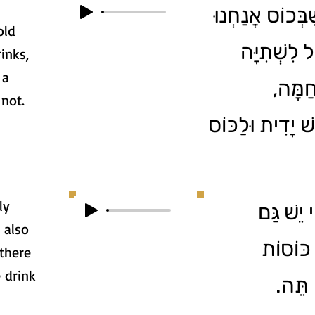
ֶבְּכוֹס אֲנַחְנוּ
old
ל לִשְׁתִיָּה
inks,
 a
 חַמָּה
 not.
ֵשׁ יָדִית וּלַכּוֹס
ly
 יֵשׁ גַּם
 also
 כּוֹסוֹת
there
 drink
ֹ תֵּה