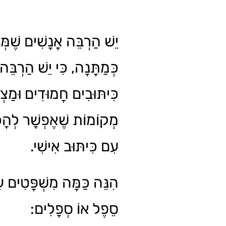
יֵשׁ הַרְבֵּה אֲנָשִׁים שֶׁמּ
כְּמַתָּנָה, כִּי יֵשׁ הַרְבּ
כִּיתּוּבִים חֲמוּדִים וּמַצְח
מְקוֹמוֹת שֶׁאֶפְשָׁר לְהָכ
עִם כִּיתּוּב אִישִׁי.
הִנֵּה כַּמָּה מִשְׁפָּטִים ע
סֵפֶל אוֹ סְפָלִים: