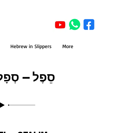
Hebrew in Slippers
More
סֵפֶל – סְפָל