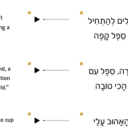
't
1. ִים לְהַתְחִיל
ng a
י סֵפֶל קָפֶה
nd, a
2. ה, סֵפֶל עִם
ption
 הֲכִי טוֹבָה
ld."
te cup
3. ָהוּב עָלַי