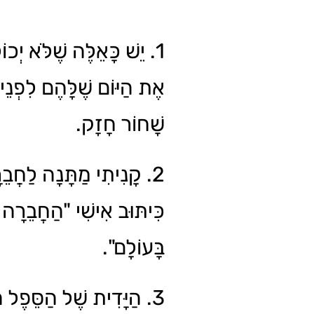
יֵשׁ כָּאֵלֶּה שֶׁלֹּא יְכוֹל
אֶת הַיּוֹם שֶׁלָּהֶם לִפְנֵ
שָׁחוֹר חָזָק.
קָנִיתִי מַתָּנָה לַחֲבֵרָ
כִּיתּוּב אִישִׁי "הַחֲבֵרָה
בָּעוֹלָם".
הַיָּדִית שֶׁל הַסֵּפֶל הָא