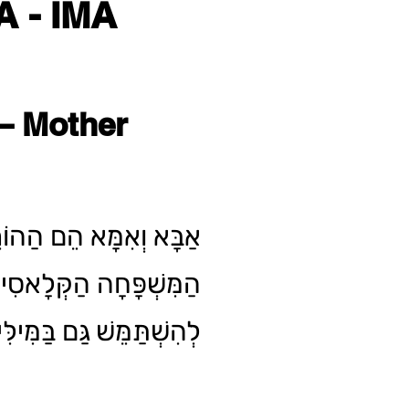
 - IMA
 – Mother
אַבָּא וְאִמָּא הֵם הַהוֹ
הַמִּשְׁפָּחָה הַקְּלָאסִ
לְהִשְׁתַּמֵּשׁ גַּם בַּמִּי.