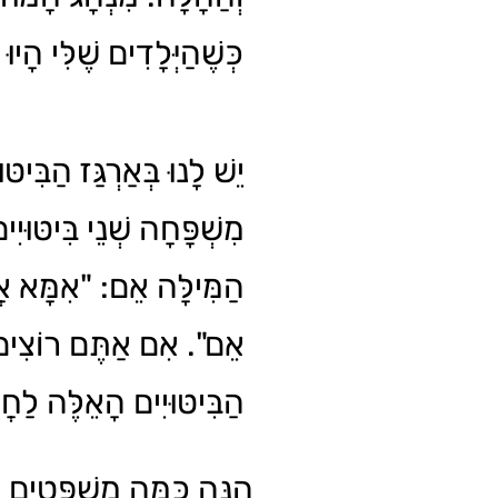
כְּשֶׁהַיְּלָדִים שֶׁלִּי הָיוּ ב.
יֵשׁ לָנוּ בְּאַרְגַּז הַבִּיטּו
מִשְׁפָּחָה שְׁנֵי בִּיטּוּיִ
הַמִּילָּה אֵם: "אִמָּא א
אֵם". אִם אַתֶּם רוֹצִי
הַבִּיטּוּיִים הָאֵלֶּה לַחֲ
הִנֵּה כַּמָּה מִשְׁפָּטִים 