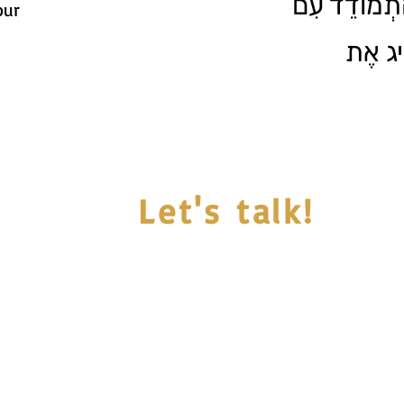
הִתְמוֹדֵד עִם
our
ִׂיג אֶת
Let's talk!