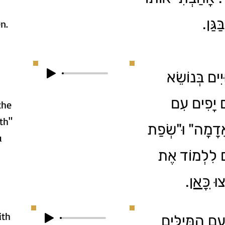
ַּגַּן
n.
ּיִים בְּנוֹשֵׂא
ים יָפִים עִם
the
th"
ֲדָמָה" וּ"שְׂפַת
u
ם לִלְמוֹד אֶת
.
כָּאן
צוּ
ith
עִם הַמִּילִּים