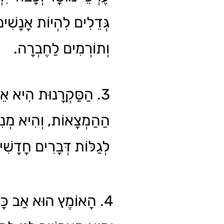
גְּדֵלִים לִהְיוֹת אֲנָשִׁים
וְתוֹרְמִים לַחֶבְרָה.
הַסַּקְרָנוּת הִיא אֵם כ
הַהַמְצָאוֹת, וְהִיא מְנִ
לְגַלּוֹת דְּבָרִים חֲדָשׁ.
הָאוֹמֶץ הוּא אַב כָּל ה,