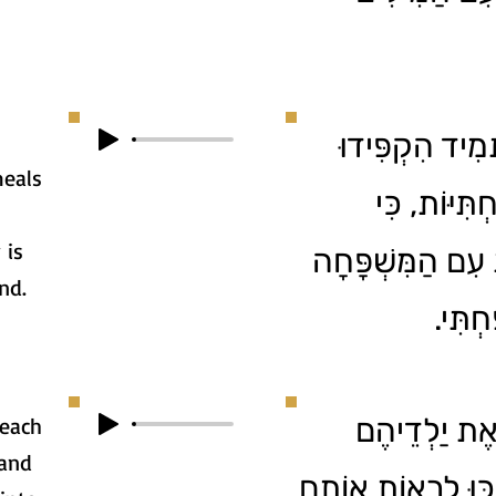
1. ִיד הִקְפִּידוּ
meals
תִּיּוֹת, כִּי
 is
ת עִם הַמִּשְׁפָּחָה
nd.
ַחְתִּי
2. ֶת יַלְדֵיהֶם
teach
 and
ְכּוּ לִרְאוֹת אוֹתָם