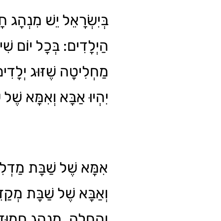
בְּיִשְׂרָאֵל יֵשׁ מִנְהָג חָמ
הַיְלָדִים: בְּכָל יוֹם שִׁישּ
מַחְלִיטָה שֶׁזּוּג יְלָדִים:
יִהְיוּ אַבָּא וְאִמָּא שֶׁל.
אִמָּא שֶׁל שַׁבָּת מַדְל
וְאַבָּא שֶׁל שַׁבָּת מְקַדֵּ
וְהַחָלָה. מִנְהָג חָמוּד.