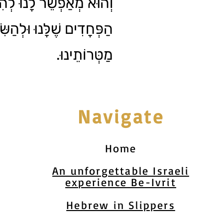
וְהוּא מְאַפְשֵׁר לָנוּ לְ
הַפְּחָדִים שֶׁלָּנוּ וּלְהַשּ
מַטְּרוֹתֵינוּ.
Navigate
Home
An unforgettable Israeli
experience Be-Ivrit
Hebrew in Slippers