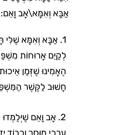
אַבָּא וְאִמָּא\אָב וָאֵם:
אַבָּא וְאִמָּא שֶׁלִּי תָּמ
לְקַיֵּם אֲרוּחוֹת מִשְׁפַּחְ
הֶאֱמִינוּ שֶׁזְּמַן אֵיכוּ
חָשׁוּב לַקֶּשֶׁר הַמִּשְׁפּ.
אָב וָאֵם שֶׁיְּלַמְּדוּ א
עֶרְכֵי מוּסָר וְכָבוֹד יִז