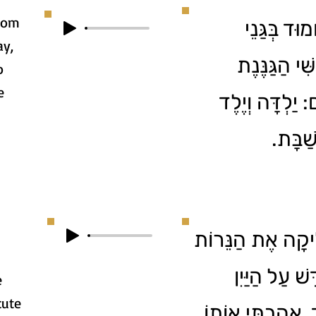
stom
וּד בְּגַּנֵי
ay,
ִׁי הַגַּנֶּנֶת
o
e
 יַלְדָּה וְיֶלֶד
 שַׁבָּת
ִיקָה אֶת הַנֵּרוֹת
שׁ עַל הַיַּיִן
e
cute
 אָהַבְתִּי אוֹתוֹ