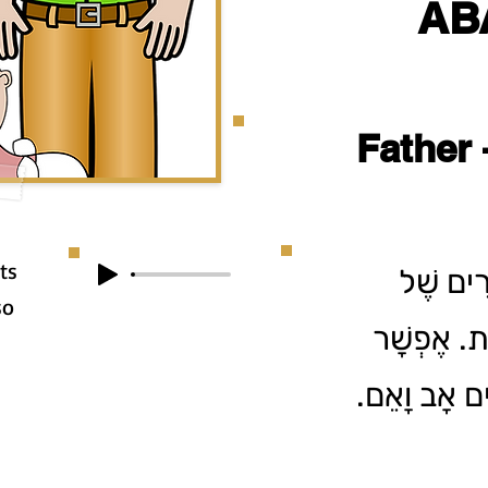
ABA
Father
ts
רִים שֶׁל
so
ית. אֶפְשָׁר
לִּים אָב וָאֵם