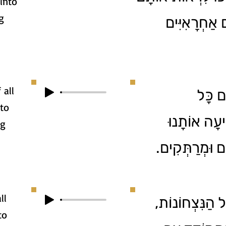
into
g
 אַחְרָאִיִּים
 all
3. ָּל
 to
יעָה אוֹתָנוּ
ng
ִים וּמְרַתְּקִים
ll
4. ַנִּצְחוֹנוֹת
to