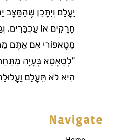
יֵעָלֵם וְיִתָּכֵן שֶׁהַמַּצָּב יַ
חֲרָקִים אוֹ עַכְבָּרִים. וְגַ
מֵטָאפוֹרִי אִם אַתֶּם מַח
לְטַאֲטֵא בְּעָיָה מִתַּחַת"
הִיא לֹא תֵּעָלֵם וַעֲלוּל!
Navigate
Home