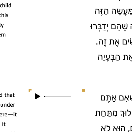
child
ַּעֲשֶׂה הַזֶּה
this
ly
ֶׁהֵם יְדַבְּרוּ
lem
שִׂים אֶת זֶה
ת הַבְּעָיָה
d that
ֶאִם אַתֶּם
 under
וּךְ מִתַּחַת
here—it
 it
ָם, הוּא לֹא