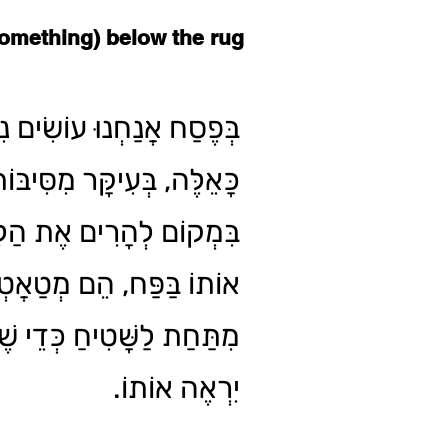
omething) below the rug
בְּפֶסַח אֲנַחְנוּ עוֹשִׂים נִק
כָּאֵלֶּה, בְּעִיקָּר מִסִּיבּ,
בִּמְקוֹם לְהָרִים אֶת הַלִּכ
אוֹתוֹ בַּפַּח, הֵם מְטַאֲטְ
מִתַּחַת לַשָּׁטִיחַ כְּדֵי 
יִרְאֶה אוֹתוֹ.