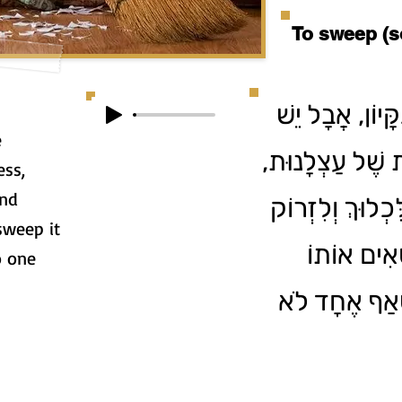
To sweep (s
ָּיוֹן, אֲבָל יֵשׁ
e
וֹת שֶׁל עַצְלָנוּת
ess,
and
ְלוּךְ וְלִזְרוֹק
sweep it
אִים אוֹתוֹ
o one
שֶׁאַף אֶחָד לֹא