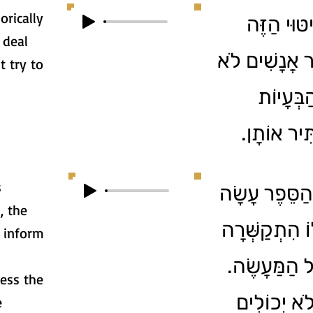
rically
יטּוּי הַזֶּה
 deal
ֶר אֲנָשִׁים לֹא
t try to
ְּעָיוֹת
תִּיר אוֹתָן
s
הַסֵּפֶר עָשָׂה
, the
וֹ הִתְקַשְּׁרָה
o inform
ַל הַמַּעֲשֶׂה
ress the
ֹא יְכוֹלִים
e