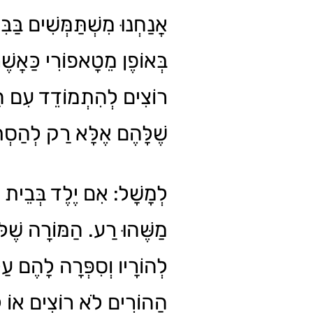
אֲנַחְנוּ מִשְׁתַּמְּשִׁים בַּבִּ
בְּאוֹפֶן מֵטָאפוֹרִי כַּאֲשׁ
רוֹצִים לְהִתְמוֹדֵד עִם הַב
שֶׁלָּהֶם אֶלָּא רַק לְהַסְ.
לְמָשָׁל: אִם יֶלֶד בְּבֵית 
מַשֶּׁהוּ רַע. הַמּוֹרָה שֶׁלּ
לְהוֹרָיו וְסִפְּרָה לָהֶם ע.
הַהוֹרִים לֹא רוֹצִים אוֹ ל