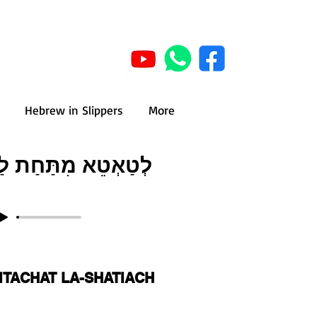
Hebrew in Slippers
More
לְטַאְטֵא מִתַּחַת לַש
ITACHAT LA-SHATIACH