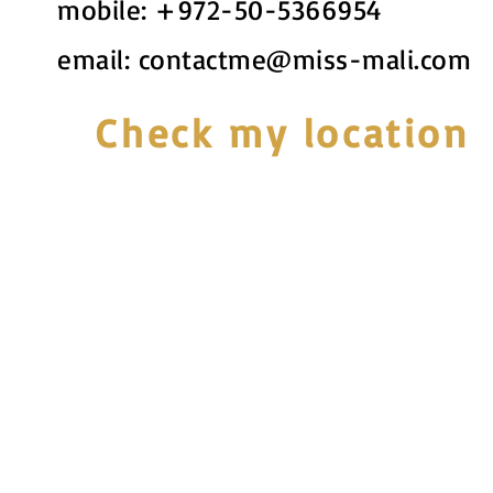
mobile:
+972-50-5366954
email:
contactme@miss-mali.com
Check my location