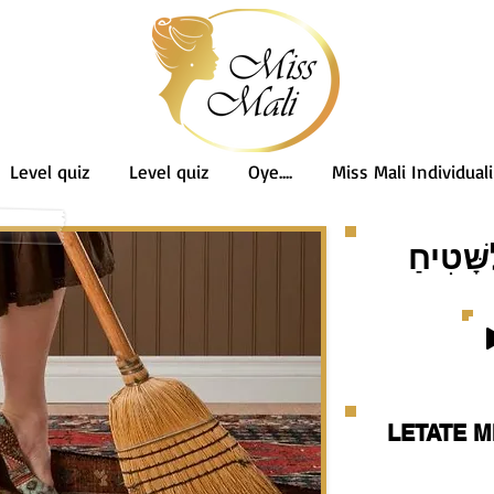
Level quiz
Level quiz
Oye....
Miss Mali Individuali
ָּׁטִיחַ
LETATE M