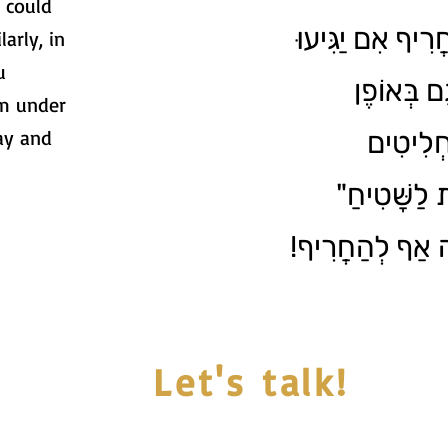
 could
חֲרִיף אִם יַגִּיעוּ
larly, in
u
ם בְּאוֹפֶן
m under
ay and
ְלִיטִים
" לַשָּׁטִיחַ
ָה אַף לְהַחֲרִיף
Let's talk!