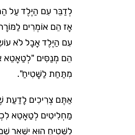
לְדַבֵּר עִם הַיֶּלֶד עַל הַמ
אָז הֵם אוֹמְרִים לַמּוֹרָה ש
עִם הַיֶּלֶד אֲבָל לֹא עוֹ.
הֵם מְנַסִּים "לְטַאֲטֵא אֶ
מִתַּחַת לַשָּׁטִיחַ".
אַתֶּם צְרִיכִים לָדַעַת שׁ
מַחְלִיטִים לְטַאֲטֵא לִכְל
לַשָּׁטִיחַ הוּא יִשָּׁאֵר שׁ