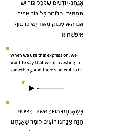
אֲנַחְנוּ יוֹדְעִים שֶׁלְּכָל בּוֹר יֵשׁ
תַּחְתִּית, כְּלוֹמַר כָּל בּוֹר אֲפִילּוּ
אִם הוּא עָמוֹק מְאוֹד יֵשׁ לוֹ סוֹף
אֵיפֹשֶׁהוּא.
When we use this expression, we
want to say that we're investing in
something, and there's no end to it.
כְּשֶׁאֲנַחְנוּ מִשְׁתַּמְּשִׁים בַּבִּיטּוּי
הַזֶּה אֲנַחְנוּ רוֹצִים לוֹמַר שֶׁאֲנַחְנוּ