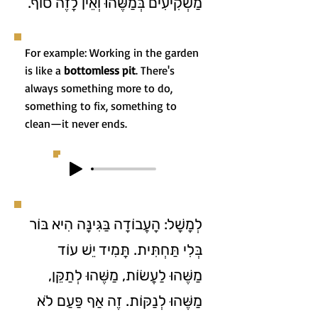
מַשְׁקִיעִים בְּמַשֶּׁהוּ וְאֵין לָזֶה סוֹף.
For example: Working in the garden
is like a
bottomless pit
. There's
always something more to do,
something to fix, something to
clean—it never ends.
לְמָשָׁל: הָעֲבוֹדָה בַּגִּינָּה הִיא בּוֹר
בְּלִי תַּחְתִּית. תָּמִיד יֵשׁ עוֹד
מַשֶּׁהוּ לַעֲשׂוֹת, מַשֶּׁהוּ לְתַקֵּן,
מַשֶּׁהוּ לְנַקּוֹת. זֶה אַף פַּעַם לֹא