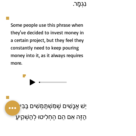
נִגְמָר.
Some people use this phrase when
they've decided to invest money in
a certain project, but they feel they
constantly need to keep pouring
money into it, as it always requires
more.
יֵשׁ אֲנָשִׁים שֶׁמִּשְׁתַּמְּשִׁים בַּבִּיטּוּי
הַזֶּה אִם הֵם הֶחְלִיטוּ לְהַשְׁקִיעַ
כֶּסֶף בְּאֵיזֶשֶׁהוּא פְּרוֹיֶקְט, אֲבָל