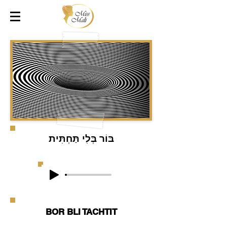
בּוֹר בְּלִי תַּחְתִּית
BOR BLI TACHTIT