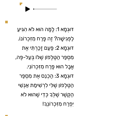
דּוּגְמָא 1: לָמָּה הוּא לֹא הִגִּיעַ
לַפְּגִישָׁה? זֶה פָּרַח מִזִּכְרוֹנוֹ.
דּוּגְמָא 2: פַּעַם זָכַרְתִּי אֶת
מִסְפַּר הַטֶּלֶפוֹן שֶׁלּוֹ בְּעַל-פֶּה,
אֲבָל הוּא פָּרַח מִזִּכְרוֹנִי.
דּוּגְמָא 3: הַכְנֵס אֶת מִסְפַּר
הַטֶּלֶפוֹן שֶׁלִּי לִרְשִׁימַת אַנְשֵׁי
הַקֶּשֶׁר שֶׁלְּךָ כְּדֵי שֶׁהוּא לֹא
יִפְרַח מִזִּכְרוֹנְךָ!