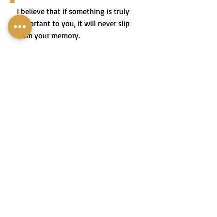
I believe that if something is truly
important to you, it will never slip
from your memory.
אֲנִי חוֹשֶׁבֶת שֶׁאִם יֵשׁ מַשֶּׁהוּ
שֶׁהוּא חָשׁוּב לָכֶם הוּא לְעוֹלָם
לֹא יִפְרַח מִזִּכְרוֹנְכֶם.
Contact me
mobile:
+972-50-5366954
email:
contactme@miss-mali.com