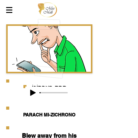
פָּרַח מִזִּכְרוֹנוֹ
PARACH MI-ZICHRONO
Blew away from his