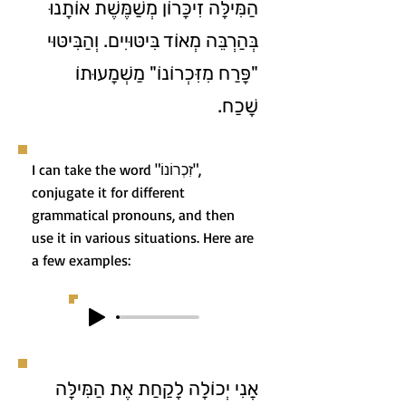
הַמִּילָּה זִיכָּרוֹן מְשַׁמֶּשֶׁת אוֹתָנוּ
בְּהַרְבֵּה מְאוֹד בִּיטּוּיִים. וְהַבִּיטּוּי
"פָּרַח מִזִּכְרוֹנוֹ" מַשְׁמָעוּתוֹ
שָׁכַח.
I can take the word "זִכְרוֹנוֹ",
conjugate it for different
grammatical pronouns, and then
use it in various situations. Here are
a few examples:
אֲנִי יְכוֹלָה לָקַחַת אֶת הַמִּילָּה