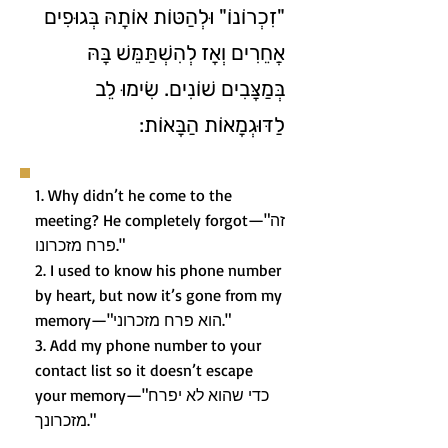
"זִכְרוֹנוֹ" וּלְהַטּוֹת אוֹתָהּ בְּגוּפִים
אֲחֵרִים וְאָז לְהִשְׁתַּמֵּשׁ בָּהּ
בְּמַצָּבִים שׁוֹנִים. שִׂימוּ לֵב
לַדּוּגְמָאוֹת הַבָּאוֹת:
1. Why didn’t he come to the
meeting? He completely forgot—"זה
פרח מזכרונו."
2. I used to know his phone number
by heart, but now it’s gone from my
memory—"הוא פרח מזכרוני."
3. Add my phone number to your
contact list so it doesn’t escape
your memory—"כדי שהוא לא יפרח
מזכרונך."