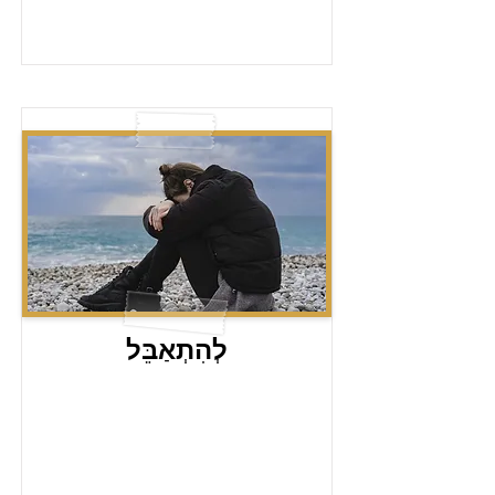
לְהִתְאַבֵּל