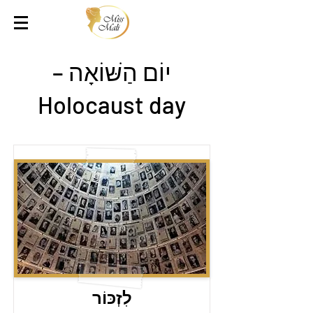
יוֹם הַשּׁוֹאָה –
Holocaust day
לִזְכּוֹר