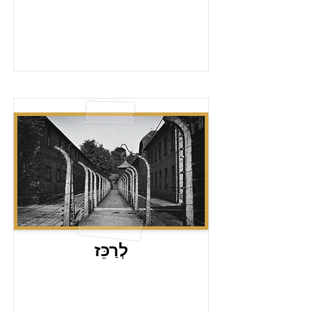
לְרַכֵּז