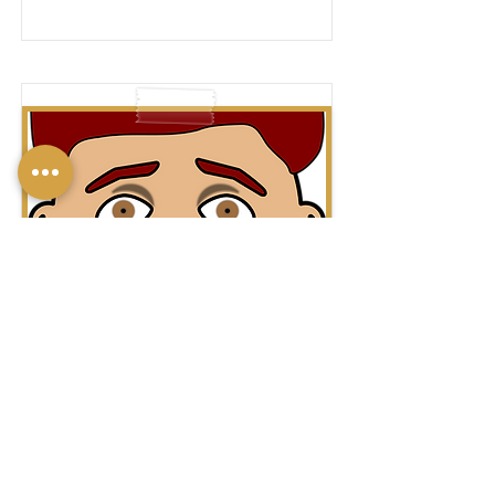
לִבְכּוֹת