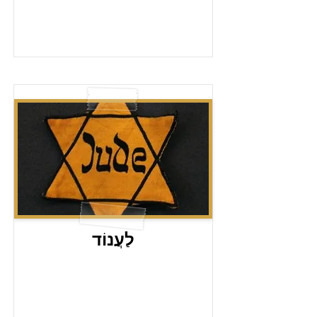
לַעֲנוֹד