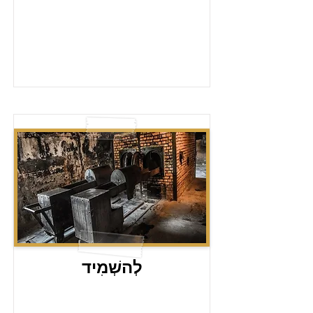
לְהשְׁמִיד