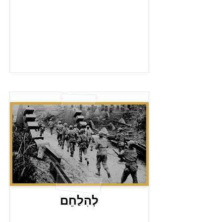
לְהִלַחֵם