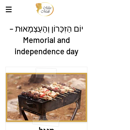
יוֹם הַזִּכָּרוֹן וְהָעַצְמָאוּת –
Memorial and
independence day