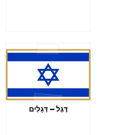
דֶּגֶל – דְּגָלִים