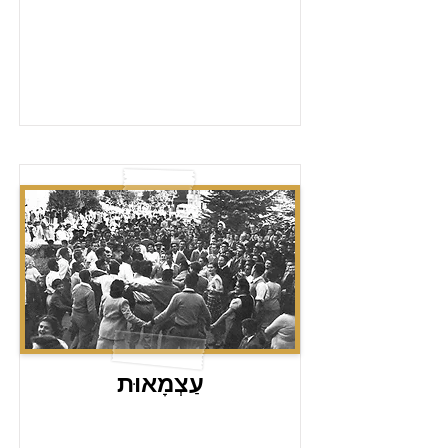
עַצְמָאוּת