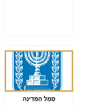
סֶמֶל הַמְּדִינָה