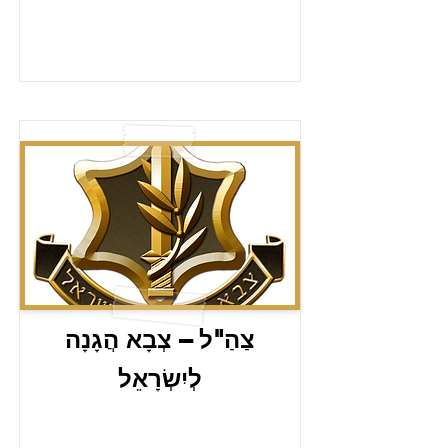
צַהַ"ל – צְבָא הֲגָנָה
לְיִשְׂרָאֵל