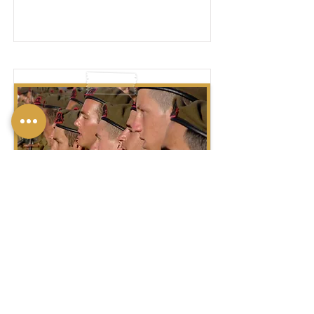
חַיָּל – חַיָּלִים