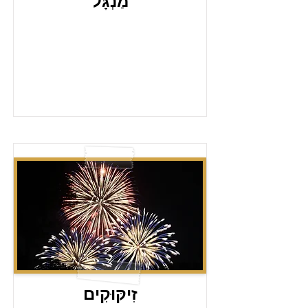
מַנְגָּל
זִיקּוּקִים