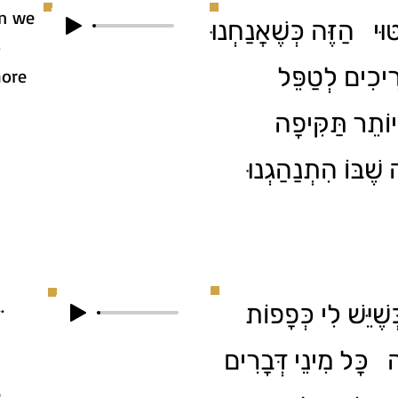
en we
טּוּי הַזֶּה כְּשֶׁאֲנַחְנוּ
o
רִיכִים לְטַפֵּל
more
יוֹתֵר תַּקִּיפָה
ֶׁבּוֹ הִתְנַהַגְנוּ
.
ֶׁיֵּשׁ לִי כְּפָפוֹת
ה כָּל מִינֵי דְּבָרִים
e