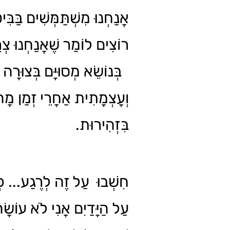
אֲנַחְנוּ מִשְׁתַּמְּשִׁים בַּבִּי
רוֹצִים לוֹמַר שֶׁאֲנַחְנוּ צְ
בְּנוֹשֵׂא מְסוּיָּם בְּצוּרָה 
וְעָצְמָתִית אַחֲרֵי זְמַן מָה ש
בִּזְהִירוּת.
חִשְׁבוּ עַל זֶה לְרֶגַע... כְּש
עַל הַיָּדַיִם אֲנִי לֹא עוֹשָׂ