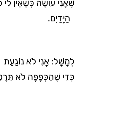
שֶׁאֲנִי עוֹשָׂה כְּשֶׁאֵין לִי 
הַיָּדַיִם.
לְמָשָׁל: אֲנִי לֹא נוֹגַעַת ב
כְּדֵי שֶׁהַכְּפָפָה לֹא תֵּר.