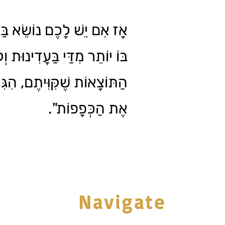
אָז אִם יֵשׁ לָכֶם נוֹשֵׂא בַּחַ
בּוֹ יוֹתֵר מִדַּי בַּעֲדִינוּת ו
הַתּוֹצָאוֹת שֶׁקִּוִּיתֶם, הִגִּ
אֶת הַכְּפָפוֹת".
Navigate