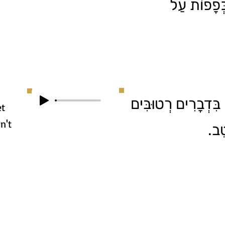
כְּפָפוֹת עַל
ִּדְבָרִים רְטוּבִּים
et
n't
ָטֵב