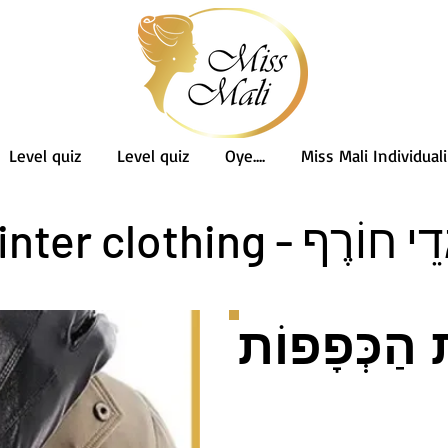
Level quiz
Level quiz
Oye....
Miss Mali Individuali
בִּגְדֵי חוֹרֶף - Winter c
 הַכְּפָפוֹת