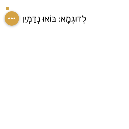
לְדוּגְמָא: בּוֹאוּ נְדַמְיֵן
שֶׁנָּסַעְנוּ לְטִיּוּל וּבִקַּרְנוּ
בִּמְקוֹמוֹת נֶהְדָּרִים וּבְסוֹף
הַטִּיּוּל חִכְּתָה לָנוּ
פְּעִילוּת נֶהְדֶּרֶת שֶׁנֶּהֱנֵינוּ
בָּהּ יוֹתֵר מִכָּל הַטִּיּוּל
כּוּלּוֹ. אֲנַחְנוּ נֹאמַר
שֶׁהַפְּעִילוּת הַזֹּאת הָיְתָה