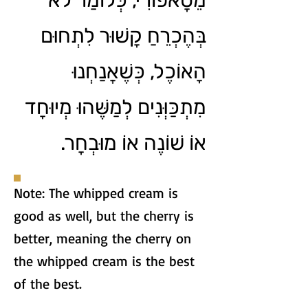
מֵטָאפוֹרִי, כְּלוֹמַר לֹא
בְּהֶכְרֵחַ קָשׁוּר לִתְחוּם
הָאוֹכֶל, כְּשֶׁאֲנַחְנוּ
מִתְכַּוְּנִים לְמַשֶּׁהוּ מְיוּחָד
אוֹ שׁוֹנֶה אוֹ מוּבְחָר.
Note: The whipped cream is
good as well, but the cherry is
better, meaning the cherry on
the whipped cream is the best
of the best.