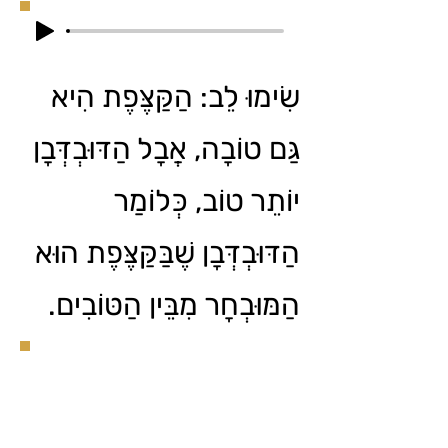
שִׂימוּ לֵב: הַקַּצֶּפֶת הִיא
גַּם טוֹבָה, אֲבָל הַדּוּבְדְּבָן
יוֹתֵר טוֹב, כְּלוֹמַר
הַדּוּבְדְּבָן שֶׁבַּקַּצֶּפֶת הוּא
הַמּוּבְחָר מִבֵּין הַטּוֹבִים.