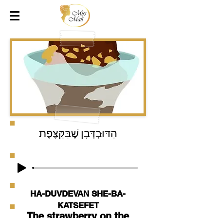
הַדּוּבְדְּבָן שֶׁבַּקַּצֶּפֶת
HA-DUVDEVAN SHE-BA-
KATSEFET
The strawberry on the