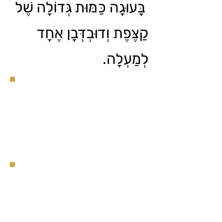
בָּעוּגָה כַּמּוּת גְּדוֹלָה שֶׁל
קַצֶּפֶת וְדוּבְדְּבָן אֶחָד
לְמַעְלָה.