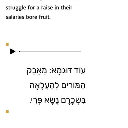
struggle for a raise in their
salaries bore fruit.
עוֹד דּוּגְמָא: מַאֲבַק
הַמּוֹרִים לְהַעֲלָאָה
בִּשְׂכָרָם נָשָׂא פְּרִי.