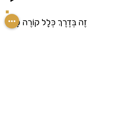
זֶה בְּדֶרֶךְ כְּלָל קוֹרֶה כָּל
שָׁנָה בִּסְבִיבוֹת סוֹף
אוֹגוּסְט, כִּי בְּאֶחָד
בְּסֶפְּטֶמְבֶּר מַתְחִילָה
שְׁנַת הַלִּימּוּדִים בְּיִשְׂרָאֵל.
אָז בִּסְבִיבוֹת אֶמְצַע
אוֹגוּסְט הַמּוֹרִים יוֹצְאִים
לִשְׁבִיתָה וּבְדֶרֶךְ כְּלָל