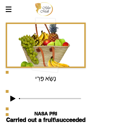
נָשָׂא פְּרִי
NASA PRI
Carried out a fruit\succeeded