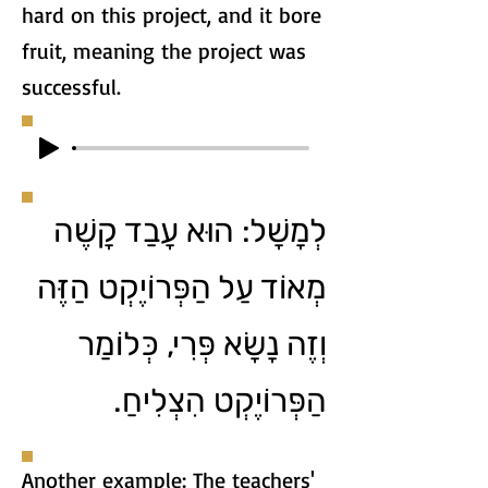
hard on this project, and it bore
fruit, meaning the project was
successful.
לְמָשָׁל: הוּא עָבַד קָשֶׁה
מְאוֹד עַל הַפְּרוֹיֶקְט הַזֶּה
וְזֶה נָשָׂא פְּרִי, כְּלוֹמַר
הַפְּרוֹיֶקְט הִצְלִיחַ.
Another example: The teachers'