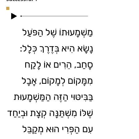
מַשְׁמָעוּתוֹ שֶׁל הַפֹּעַל
נָשָׂא הִיא בְּדֶרֶךְ כְּלָל:
סָחַב, הֵרִים אוֹ לָקַח
מִמָּקוֹם לְמָקוֹם, אֲבָל
בַּבִּיטּוּי הַזֶּה הַמַּשְׁמָעוּת
שֶׁלּוֹ מִשְׁתַּנָּה קְצָת וּבְיַחַד
עִם הַפְּרִי הוּא מְקַבֵּל