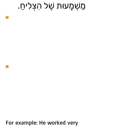
מַשְׁמָעוּת שֶׁל הִצְלִיחַ.
For example: He worked very