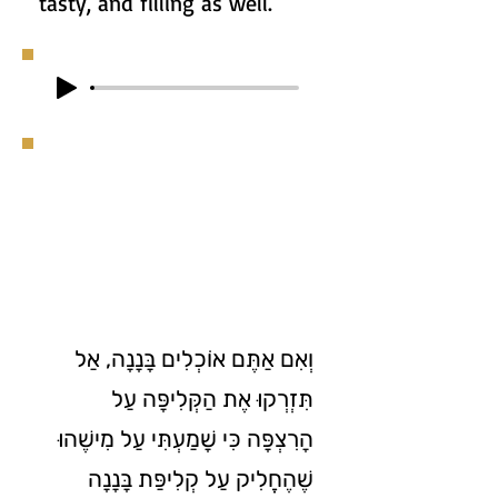
tasty, and filling as well.
וְאִם אַתֶּם אוֹכְלִים בָּנָנָה, אַל
תִּזְרְקוּ אֶת הַקְּלִיפָּה עַל
הָרִצְפָּה כִּי שָׁמַעְתִּי עַל מִישֶׁהוּ
שֶׁהֶחֱלִיק עַל קְלִיפַּת בָּנָנָה