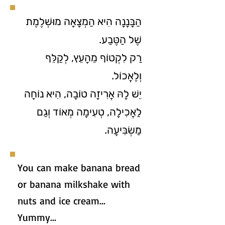
הַבָּנָנָה הִיא הַמְצָאָה מוּשְׁלֶמֶת
שֶׁל הַטֶּבַע.
רַק לִקְטוֹף מֵהָעֵץ, לְקַלֵּף
וְלֶאֱכוֹל.
יֵשׁ לָהּ אֲרִיזָה טוֹבָה, הִיא נוֹחָה
לַאֲכִילָה, טְעִימָה מְאוֹד וְגַם
מַשְׂבִּיעָה.
You can make banana bread
or banana milkshake with
nuts and ice cream...
Yummy...