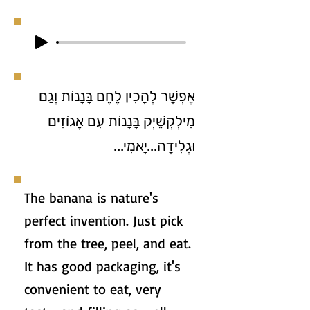
אֶפְשָׁר לְהָכִין לֶחֶם בָּנָנוֹת וְגַם
מִילְקְשֵׁיְק בָּנָנוֹת עִם אֱגוֹזִים
וּגְלִידָה...יָאמִי...
The banana is nature's
perfect invention. Just pick
from the tree, peel, and eat.
It has good packaging, it's
convenient to eat, very