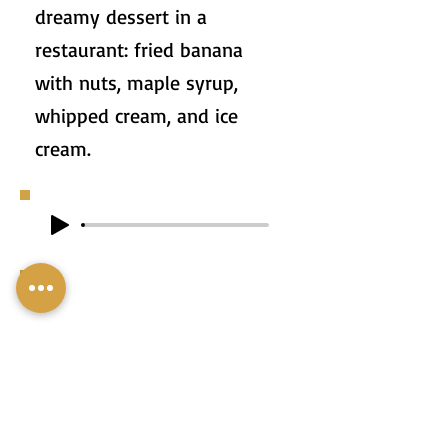
dreamy dessert in a
restaurant: fried banana
with nuts, maple syrup,
whipped cream, and ice
cream.
2. לִפְנֵי הַרְבֵּה שָׁנִים אָכַלְתִּי
בְּמִסְעָדָה קִינּוּחַ חֲלוֹמִי: בָּנָנָה