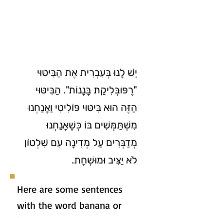
יֵשׁ לָנוּ בְּעִבְרִית אֶת הַבִּיטּוּי
"רֶפּוּבְּלִיקַת בָּנָנוֹת". הַבִּיטּוּי
הַזֶּה הוּא בִּיטּוּי פּוֹלִיטִי וַאֲנַחְנוּ
מִשְׁתַּמְּשִׁים בּוֹ כְּשֶׁאֲנַחְנוּ
מְדַבְּרִים עַל מְדִינָה עִם שִׁלְטוֹן
לֹא יַצִּיב וּמוּשְׁחָת.
Here are some sentences
with the word banana or