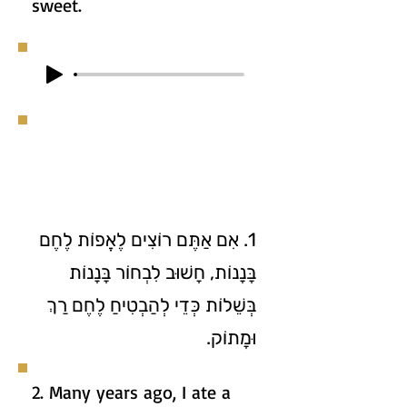
sweet.
1. אִם אַתֶּם רוֹצִים לֶאֱפוֹת לֶחֶם
בָּנָנוֹת, חָשׁוּב לִבְחוֹר בָּנָנוֹת
בְּשֵׁלוֹת כְּדֵי לְהַבְטִיחַ לֶחֶם רַךְ
וּמָתוֹק.
2. Many years ago, I ate a