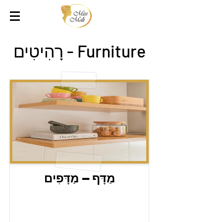
רָהִיטִים - Furniture
מַדָּף – מַדָּפִים