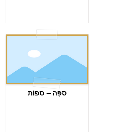
סַפָּה – סַפּוֹת