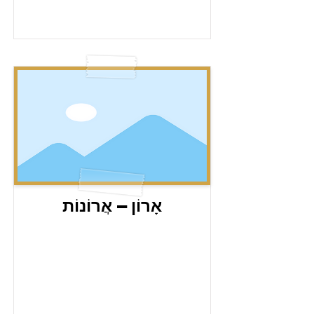
אָרוֹן – אֲרוֹנוֹת