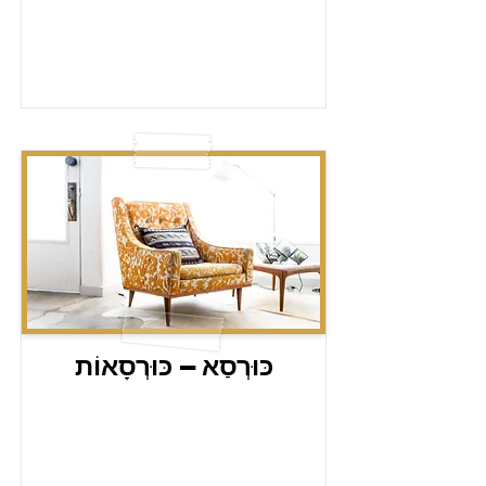
כּוּרְסַא – כּוּרְסָאוֹת