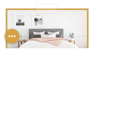
מִיטָּה – מִיטּוֹת