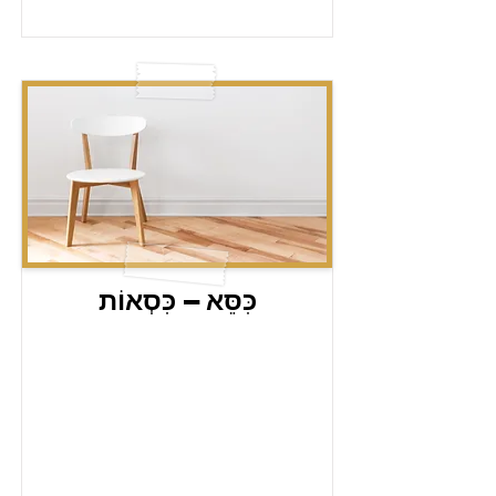
כִּסֵּא – כִּסְאוֹת