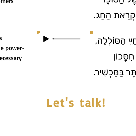
omers
 לִקְרַאת הַחַג
s
4. ֵי הַסּוֹלְלָה
he power-
ִסָּכוֹן
ecessary
ּתָּר בַּמַּכְשִׁיר
Let's talk!