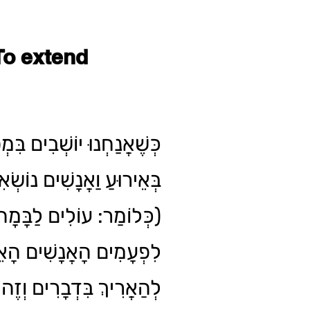
To extend
כְּשֶׁאֲנַחְנוּ יוֹשְׁבִים בִּמ
בְּאֵירוּעַ וַאֲנָשִׁים נוֹשְׂ
כְּלוֹמַר: עוֹלִים לַבָּמָה )
לִפְעָמִים הָאֲנָשִׁים הָאֵ
לְהַאֲרִיךְ בִּדְבָרִים וְ....