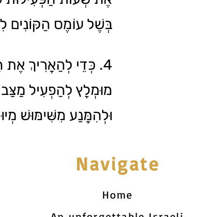
בְּשֶׁל עוֹמֶס הַקּוֹנִים.
כְּדֵי לְהַאֲרִיךְ אֶת חַיּ,
מוּמְלָץ לְהַפְעִיל מַצַּב ח
וּלְהִמָּנַע מִשִּׁימּוּשׁ מְיו.
Navigate
Home
An unforgettable Israeli