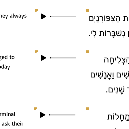
they always
 הַצִּפּוֹרְנַיִם
ן נִשְׁבָּרוֹת לִי
ged to
ִצְלִיחָה
today
ִׁים וַאֲנָשִׁים
ֵר שָׁנִים
rminal
ְמַחֲלוֹת
 ask their