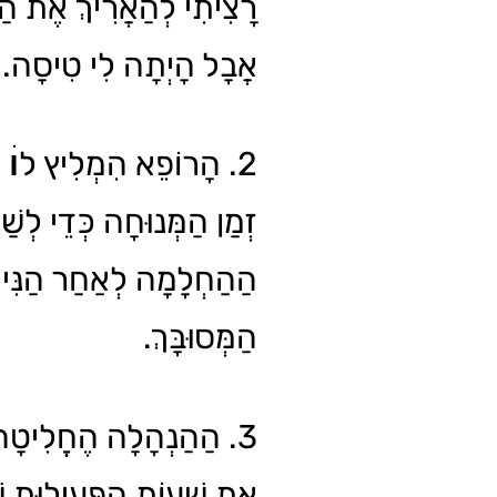
רָצִיתִי לְהַאֲרִיךְ אֶת ה,
אֲבָל הָיְתָה לִי טִיסָה..
הָרוֹפֵא הִמְלִיץ לוׄ לְה
זְמַן הַמְּנוּחָה כְּדֵי לְשׁ
הַהַחְלָמָה לְאַחַר הַנִּית
הַמְּסוּבָּךְ.
הַהַנְהָלָה הֶחֱלִיטָה לְ
אֶת שְׁעוֹת הַפְּעִילוּת שׁ