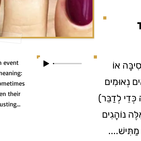
n event
ְסִיבָּה אוֹ
meaning:
אִים נְאוּמִים
sometimes
en their
(כְּדֵי לְדַבֵּר
sting...
לֶּה נוֹהֲגִים
זֶה מַתִּישׁ