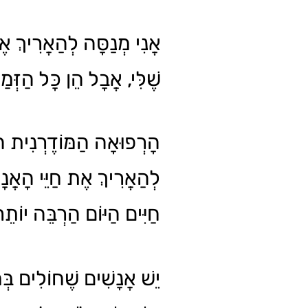
אֲנִי מְנַסָּה לְהַאֲרִיךְ אֶת
שֶׁלִּי, אֲבָל הֵן כָּל הַזְּמַ.
הָרְפוּאָה הַמּוֹדֶרְנִית ה
לְהַאֲרִיךְ אֶת חַיֵּי הָאֲנָש
חַיִּים הַיּוֹם הַרְבֵּה יוֹת.
יֵשׁ אֲנָשִׁים שֶׁחוֹלִים בּ