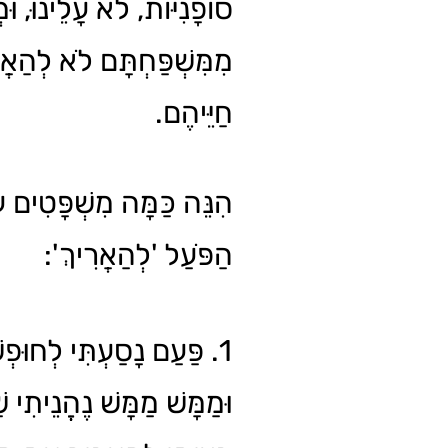
סוֹפָנִיּוֹת, לֹא עָלֵינוּ, וּמ
מִמִּשְׁפַּחְתָּם לֹא לְהַאֲ
חַיֵּיהֶם.
הִנֵּה כַּמָּה מִשְׁפָּטִים 
הַפֹּעַל 'לְהַאֲרִיךְ':
פַּעַם נָסַעְתִּי לְחוּפְשָׁ
וּמַמָּשׁ מַמָּשׁ נֶהֱנֵיתִי 