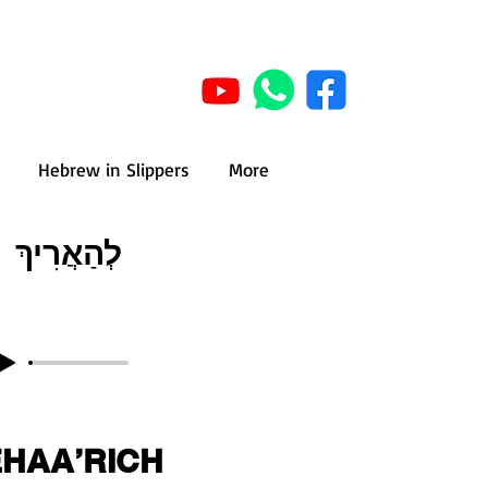
Hebrew in Slippers
More
לְהַאֲרִיךְ
EHAA’RICH