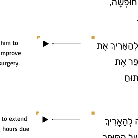
ַחוּפְשָׁה
 him to
2. ַאֲרִיךְ אֶת
 improve
ַפֵּר אֶת
surgery.
ּוּחַ
 to extend
3. הַאֲרִיךְ
g hours due
ֶל הַסּוּפֶּר