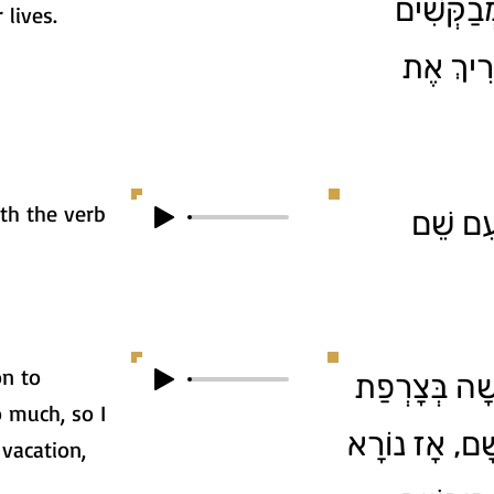
ְבַקְּשִׁים
 lives.
רִיךְ אֶת
th the verb
עִם שֵׁם
on to
1. ה בְּצָרְפַת
 much, so I
שָׁם, אָז נוֹרָא
vacation,