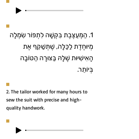
1. הַמְּעַצֶּבֶת בִּקְּשָׁה לִתְפּוֹר שִׂמְלָה
מְיוּחֶדֶת לַכַּלָּה, שֶׁתְּשַׁקֵּף אֶת
הָאִישִׁיּוּת שֶׁלָּהּ בַּצּוּרָה הַטּוֹבָה
בְּיוֹתֵר.
2. The tailor worked for many hours to
sew the suit with precise and high-
quality handwork.