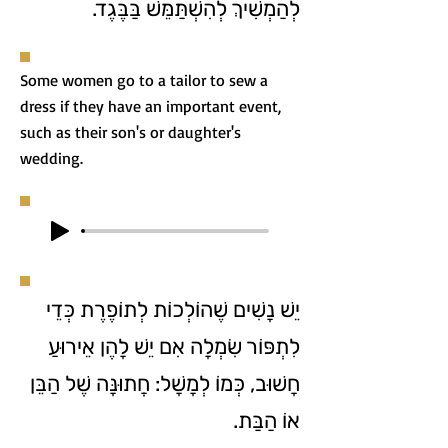
לְהַמְשִׁיךְ לְהִשְׁתַּמֵּשׁ בַּבֶּגֶד.
Some women go to a tailor to sew a
dress if they have an important event,
such as their son's or daughter's
wedding.
יֵשׁ נָשִׁים שֶׁהוֹלְכוֹת לְתוֹפֶרֶת כְּדֵי
לִתְפּוֹר שִׂמְלָה אִם יֵשׁ לָהֶן אֵירוּעַ
חָשׁוּב, כְּמוֹ לְמָשָׁל: חֲתוּנָּה שֶׁל הַבֵּן
אוֹ הַבַּת.