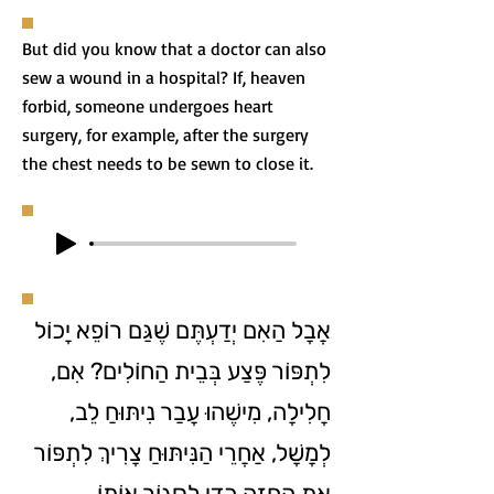
But did you know that a doctor can also
sew a wound in a hospital? If, heaven
forbid, someone undergoes heart
surgery, for example, after the surgery
the chest needs to be sewn to close it.
אֲבָל הַאִם יְדַעְתֶּם שֶׁגַּם רוֹפֵא יָכוֹל
לִתְפּוֹר פֶּצַע בְּבֵית הַחוֹלִים? אִם,
חָלִילָה, מִישֶׁהוּ עָבַר נִיתּוּחַ לֵב,
לְמָשָׁל, אַחֲרֵי הַנִּיתּוּחַ צָרִיךְ לִתְפּוֹר
אֶת הֶחָזֶה כְּדֵי לִסְגּוֹר אוֹתוֹ.