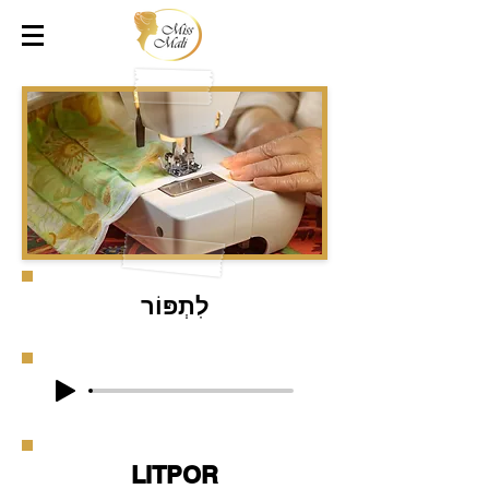
לִתְפּוֹר
LITPOR