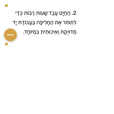
2. הַחַיָּט עָבַד שָׁעוֹת רַבּוֹת כְּדֵי
לִתְפּוֹר אֶת הַחֲלִיפָה בַּעֲבוֹדַת יָד
מְדוּיֶּקֶת וְאֵיכוּתִית בִּמְיוּחָד.
3. The designer decided to sew several
different designs to see which cut was
most flattering for her clients.
3. הַמְּעַצֶּבֶת הֶחְלִיטָה לִתְפּוֹר כַּמָּה
דְּגָמִים שׁוֹנִים וְלִרְאוֹת אֵיזוֺגִּזְרָה