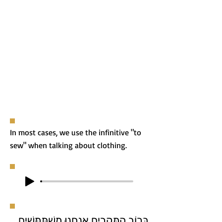
In most cases, we use the infinitive "to
sew" when talking about clothing.
בְּרוֹב הַמִּקְרִים אֲנַחְנוּ מִשְׁתַּמְּשִׁים