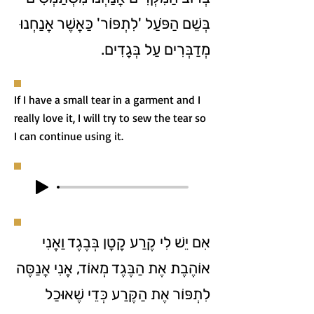
בְּשֵׁם הַפֹּעַל 'לִתְפּוֹר' כַּאֲשֶׁר אֲנַחְנוּ
מְדַבְּרִים עַל בְּגָדִים.
If I have a small tear in a garment and I
really love it, I will try to sew the tear so
I can continue using it.
אִם יֵשׁ לִי קֶרַע קָטָן בְּבֶגֶד וַאֲנִי
אוֹהֶבֶת אֶת הַבֶּגֶד מְאוֹד, אֲנִי אֲנַסֶּה
לִתְפּוֹר אֶת הַקֶּרַע כְּדֵי שֶׁאוּכַל