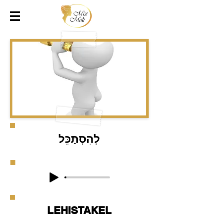
לְהִסְתַּכֵּל
LEHISTAKEL