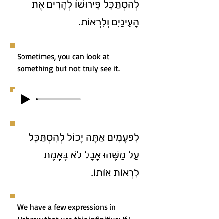
לְהִסְתַּכֵּל פֵּירוּשׁוֹ לְהָרִים אֶת
הָעֵינַיִם וְלִרְאוֹת.
Sometimes, you can look at
something but not truly see it.
לִפְעָמִים אַתָּה יָכוֹל לְהִסְתַּכֵּל
עַל מַשֶּׁהוּ אֲבָל לֹא בֶּאֱמֶת
לִרְאוֹת אוֹתוֹ.
We have a few expressions in