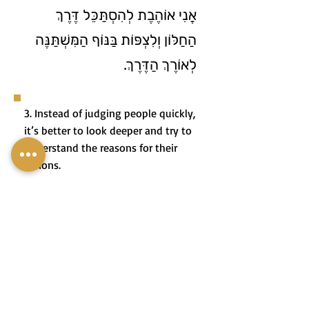
אֲנִי אוֹהֶבֶת לְהִסְתַּכֵּל דֶּרֶךְ
הַחַלּוֹן וְלִצְפּוֹת בַּנּוֹף הַמִּשְׁתַּנֶּה
לְאוֹרֶךְ הַדֶּרֶךְ.
3. Instead of judging people quickly,
it’s better to look deeper and try to
understand the reasons for their
actions.
3. בִּמְקוֹם לִשְׁפּוֺט אֲנָשִׁים
בִּמְהִירוּת, עָדִיף לְהִסְתַּכֵּל