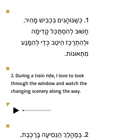
1. כְּשֶׁנּוֹהֲגִים בִּכְבִישׁ מָהִיר,
חָשׁוּב לְהִסְתַּכֵּל קָדִימָה
וּלְהִתְרַכֵּז הֵיטֵב כְּדֵי לְהִמָּנַע
מִתְּאוּנוֹת.
2. During a train ride, I love to look
through the window and watch the
changing scenery along the way.
2. בְּמַהֲלַךְ הַנְּסִיעָה בָּרַכֶּבֶת,