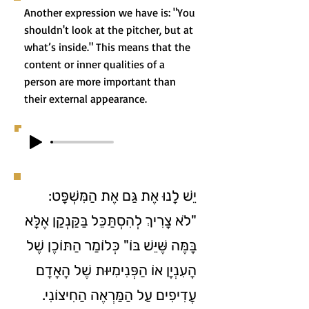
Another expression we have is: "You
shouldn't look at the pitcher, but at
what’s inside." This means that the
content or inner qualities of a
person are more important than
their external appearance.
יֵשׁ לָנוּ אֶת גַּם אֶת הַמִּשְׁפָּט:
"לֹא צָרִיךְ לְהִסְתַּכֵּל בַּקַּנְקַן אֶלָּא
בָּמֶּה שֶּׁיֵּשׁ בּוֹ" כְּלוֹמַר הַתּוֹכֶן שֶׁל
הָעִנְיָן אוֹ הַפְּנִימִיּוּת שֶׁל הָאָדָם
עֲדִיפִים עַל הַמַּרְאֶה הַחִיצוֹנִי.