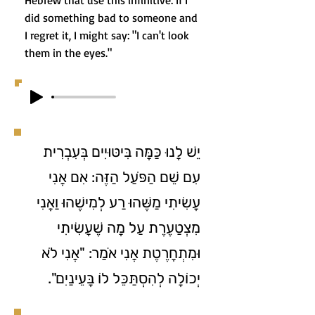
Hebrew that use this infinitive: If I
did something bad to someone and
I regret it, I might say: "I can't look
them in the eyes."
יֵשׁ לָנוּ כַּמָּה בִּיטּוּיִים בְּעִבְרִית
עִם שֵׁם הַפֹּעַל הַזֶּה: אִם אֲנִי
עָשִׂיתִי מַשֶּׁהוּ רַע לְמִישֶׁהוּ וַאֲנִי
מִצְטַעֶרֶת עַל מָה שֶׁעָשִׂיתִי
וּמִתְחָרֶטֶת אֲנִי אֺמַר: "אֲנִי לֹא
יְכוֹלָה לְהִסְתַּכֵּל לוֹ בָּעֵינַיִם".