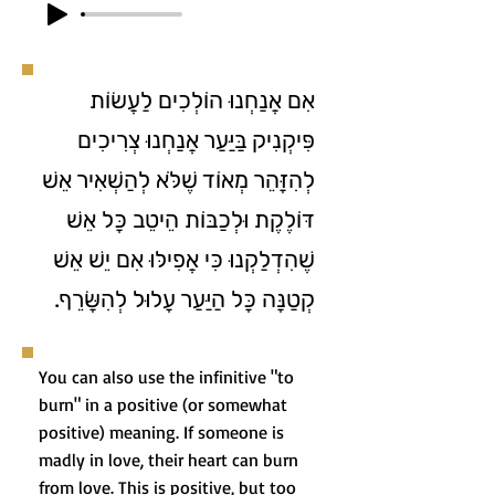
אִם אֲנַחְנוּ הוֹלְכִים לַעֲשׂוֹת
פִּיקְנִיק בַּיַּעַר אֲנַחְנוּ צְרִיכִים
לְהִזָּהֵר מְאוֹד שֶׁלֹּא לְהַשְׁאִיר אֵשׁ
דּוֹלֶקֶת וּלְכַבּוֹת הֵיטֵב כָּל אֵשׁ
שֶׁהִדְלַקְנוּ כִּי אֲפִילּוּ אִם יֵשׁ אֵשׁ
קְטַנָּה כָּל הַיַּעַר עָלוּל לְהִשָּׂרֵף.
You can also use the infinitive "to
burn" in a positive (or somewhat
positive) meaning. If someone is
madly in love, their heart can burn
from love. This is positive, but too