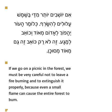
אִם יוֹשְׁבִים יוֹתֵר מִדַּי בַּשֶּׁמֶשׁ
עֲלוּלִים לְהִשָּׂרֵף, כְּלוֹמַר הָעוֹר
יַהֲפוֹךְ לְאָדוֹם מְאוֹד וְכוֹאֵב
לְמַגָּע. זֶה לֹא רַק כּוֹאֵב זֶה גַּם
מְאוֹד מְסוּכָּן.
If we go on a picnic in the forest, we
must be very careful not to leave a
fire burning and to extinguish it
properly, because even a small
flame can cause the entire forest to
burn.