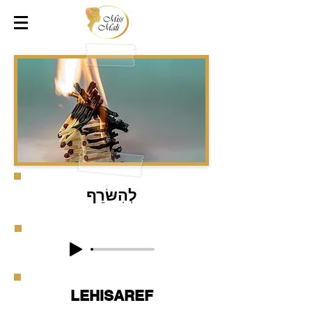
לְהִשּׂרֵף
LEHISAREF