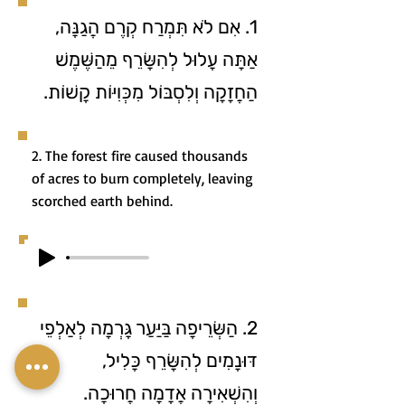
1. אִם לֹא תִּמְרַח קְרֶם הֲגַנָּה,
אַתָּה עָלוּל לְהִשָּׂרֵף מֵהַשֶּׁמֶשׁ
הַחֲזָקָה וְלִסְבּוֹל מִכְּוִיּוֹת קָשׁוֹת.
2. The forest fire caused thousands
of acres to burn completely, leaving
scorched earth behind.
2. הַשְּׂרֵיפָה בַּיַּעַר גָּרְמָה לְאַלְפֵי
דּוּנָמִים לְהִשָּׂרֵף כָּלִיל,
וְהִשְׁאִירָה אֲדָמָה חֲרוּכָה.