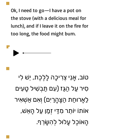
Ok, I need to go—I have a pot on
the stove (with a delicious meal for
lunch), and if I leave it on the fire for
too long, the food might burn.
טוֹב, אֲנִי צְרִיכָה לָלֶכֶת, יֵשׁ לִי
סִיר עַל הַגַּז (עִם תַּבְשִׁיל טָעִים
לַאֲרוּחַת הַצָּהֳרַיִם) וְאִם אַשְׁאִיר
אוֹתוֹ יוֹתֵר מִדַּי זְמַן עַל הָאֵשׁ,
הָאוֹכֶל עָלוּל לְהִשָּׂרֵף.