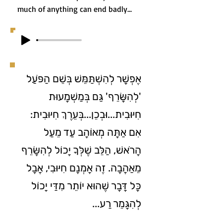
much of anything can end badly...
אֶפְשָׁר לְהִשְׁתַּמֵּשׁ בְּשֵׁם הַפֺּעַל
'לְהִשָּׂרֵף' גַּם בְּמַשְׁמָעוּת
חִיּוּבִית...וּבְכֵן...בְּעֵרֶךְ חִיּוּבִית:
אִם אַתָּה מְאוֹהָב עַד מֵעַל
הָרֹאשׁ, הַלֵּב שֶׁלְּךָ יָכוֹל לְהִשָּׂרֵף
מֵאַהֲבָה. זֶה אָמְנָם חִיּוּבִי, אֲבָל
כָּל דָּבָר שֶׁהוּא יוֹתֵר מִדַּי יָכוֹל
לְהִגָּמֵר רַע...