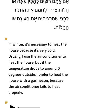
אִם אַתֶּם רוֹצִים לְהָכִין עוּגָה אוֹ
חָלוֹת צָרִיךְ לְחַמֵּם אֶת הַתַּנּוּר
לִפְנֵי שֶׁמַּכְנִיסִים אֶת הָעוּגָה אוֹ
הֶחָלוֹת.
In winter, it’s necessary to heat the
house because it's very cold.
Usually, I use the air conditioner to
heat the house, but if the
temperature drops to around 0
degrees outside, I prefer to heat the
house with a gas heater, because
the air conditioner fails to heat
properly.