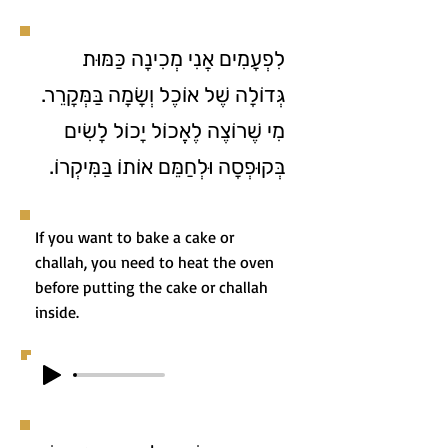
לִפְעָמִים אֲנִי מְכִינָה כַּמּוּת
גְּדוֹלָה שֶׁל אוֹכֶל וְשָׂמָה בַּמְּקָרֵר.
מִי שֶׁרוֹצֶה לֶאֱכוֹל יָכוֹל לָשִׂים
בְּקוּפְסָה וּלְחַמֵּם אוֹתוֹ בַּמִּיקְרוֹ.
If you want to bake a cake or
challah, you need to heat the oven
before putting the cake or challah
inside.