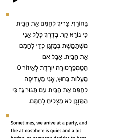
בַּחוֹרֶף, צָרִיךְ לְחַמֵּם אֶת הַבַּיִת
כִּי נוֹרָא קַר. בְּדֶרֶךְ כְּלָל אֲנִי
מִשְׁתַּמֶּשֶׁת בְּמַזְגָן כְּדֵי לְחַמֵּם
אֶת הַבַּיִת, אֲבָל אִם
הַטֶּמְפֵּרָטוּרָה יוֹרֶדֶת לְאֵיזוֹר 0
מַעֲלוֹת בַּחוּץ, אֲנִי מַעֲדִיפָה
לְחַמֵּם אֶת הַבַּיִת עִם תַּנּוּר גַּז כִּי
הַמַּזְגָן לֹא מַצְלִיחַ לְחַמֵּם.
Sometimes, we arrive at a party, and
the atmosphere is quiet and a bit