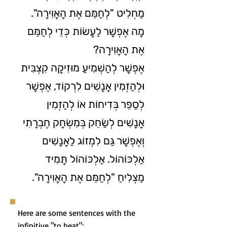
מַחְלִיט "לְחַמֵּם אֶת הָאֲוִירָה".
מָה אֶפְשָׁר לַעֲשׂוֹת כְּדֵי לְחַמֵּם
אֶת הָאֲוִירָה?
אֶפְשָׁר לְהַשְׁמִיעַ מוּזִיקָה קִצְבִּית
וּלְהַזְמִין אֲנָשִׁים לִרְקוֹד, אֶפְשָׁר
לְסַפֵּר בְּדִיחוֹת אוֹ לְהַזְמִין
אֲנָשִׁים לְשַׂחֵק בְּמִשְׂחָק חֶבְרָתִי
וְאֶפְשָׁר גַּם לִמְזוֹג לַאֲנָשִׁים
אַלְכּוֹהוֹל. אַלְכּוֹהוֹל תָּמִיד
מַצְלִיחַ "לְחַמֵּם אֶת הָאֲוִירָה".
Here are some sentences with the
infinitive "to heat":