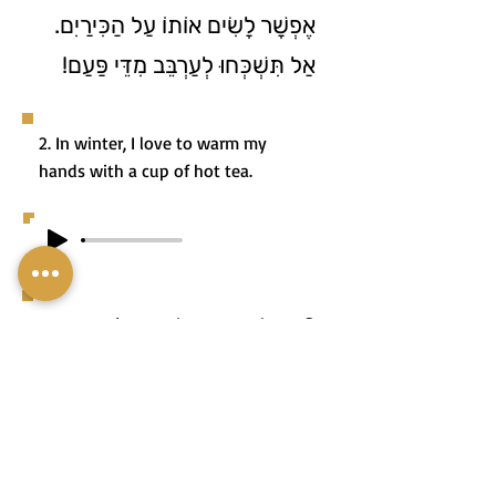
אֶפְשָׁר לָשִׂים אוֹתוֹ עַל הַכִּירַיִם.
אַל תִּשְׁכְּחוּ לְעַרְבֵּב מִדֵּי פַּעַם!
2. In winter, I love to warm my
hands with a cup of hot tea.
2. בַּחוֹרֶף אֲנִי אוֹהֶבֶת לְחַמֵּם
אֶת הַיָּדַיִם בְּאֶמְצָעוּת כּוֹס תֵּה
חַם.
3. Before the competition, the