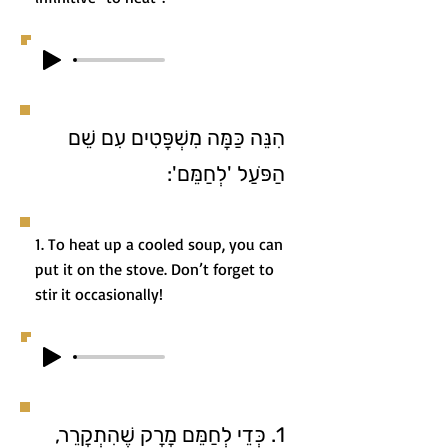
הִנֵּה כַּמָּה מִשְׁפָּטִים עִם שֵׁם
הַפֹּעַל 'לְחַמֵּם':
1. To heat up a cooled soup, you can
put it on the stove. Don’t forget to
stir it occasionally!
1. כְּדֵי לְחַמֵּם מָרָק שֶׁהִתְקָרֵר,