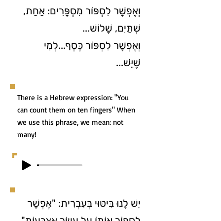
וְאֶפְשָׁר לִסְפּוֹר מִסְפָּרִים: אַחַת,
שְׁתַּיִם, שָׁלוֹשׁ...
וְאֶפְשָׁר לִסְפּוֹר כֶּסֶף...לְמִי
שֶׁיֵּשׁ...
There is a Hebrew expression: "You
can count them on ten fingers" When
we use this phrase, we mean: not
many!
יֵשׁ לָנוּ בִּיטּוּי בְּעִבְרִית: "אֶפְשָׁר
לִסְפּוֹר אוֹתוֹ עַל עֶשֶׂר אֶצְבָּעוֹת"