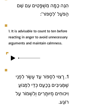
הִנֵּה כַּמָּה מִשְׁפָּטִים עִם שֵׁם
הַפֹּעַל 'לִסְפּוֹר':
1. It is advisable to count to ten before
reacting in anger to avoid unnecessary
arguments and maintain calmness.
1. רָצוּי לִסְפּוֹר עַד עֶשֶׂר לִפְנֵי
שֶׁמְּגִיבִים בְּכַעַס כְּדֵי לִמְנוֹעַ
וִיכּוּחִים מְיוּתָּרִים וְלִשְׁמוֹר עַל
רוֹגַע.