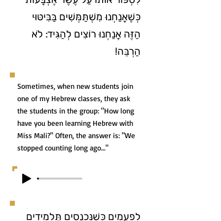
כְּשֶׁאֲנַחְנוּ מִשְׁתַּמְּשִׁים בַּבִּיטּוּי
הַזֶּה אֲנַחְנוּ רוֹצִים לְהַגִּיד: לֹא
הַרְבֵּה!
Sometimes, when new students join
one of my Hebrew classes, they ask
the students in the group: "How long
have you been learning Hebrew with
Miss Mali?" Often, the answer is: "We
stopped counting long ago..."
לִפְעָמִים כְּשֶׁנִּכְנָסִים תַּלְמִידִים