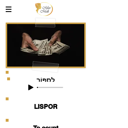
לִסְפּוֹר
LISPOR