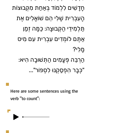
חֲדָשִׁים לִלְמוֹד בְּאַחַת מִקְּבוּצוֹת
הָעִבְרִית שֶׁלִּי הֵם שׁוֹאֲלִים אֶת
תַּלְמִידֵי הַקְּבוּצָה: כַּמָּה זְמַן
אַתֶּם לוֹמְדִים עִבְרִית עִם מִיס
מָלִי?
הַרְבֵּה פְּעָמִים הַתְּשׁוּבָה הִיא:
"כְּבָר הִפְסַקְנוּ לִסְפּוֹר"...
Here are some sentences using the
verb "to count":