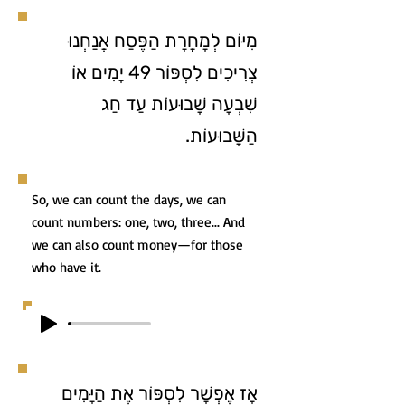
מִיּוֹם לְמָחֳרָת הַפֶּסַח אֲנַחְנוּ
צְרִיכִים לִסְפּוֹר 49 יָמִים אוֹ
שִׁבְעָה שָׁבוּעוֹת עַד חַג
הַשָּׁבוּעוֹת.
So, we can count the days, we can
count numbers: one, two, three... And
we can also count money—for those
who have it.
אָז אֶפְשָׁר לִסְפּוֹר אֶת הַיָּמִים