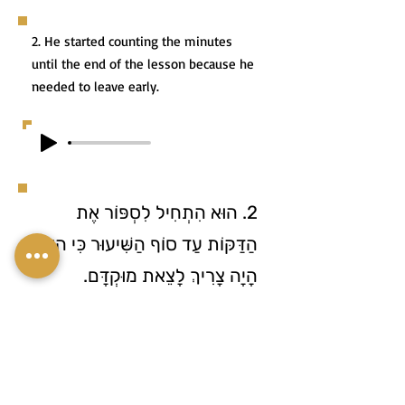
2. He started counting the minutes
until the end of the lesson because he
needed to leave early.
2. הוּא הִתְחִיל לִסְפּוֹר אֶת
הַדַּקּוֹת עַד סוֹף הַשִּׁיעוּר כִּי הוּא
הָיָה צָרִיךְ לָצֵאת מוּקְדָּם.
3. The cashier asked me to count the
coins to make sure she gave me the
correct change.