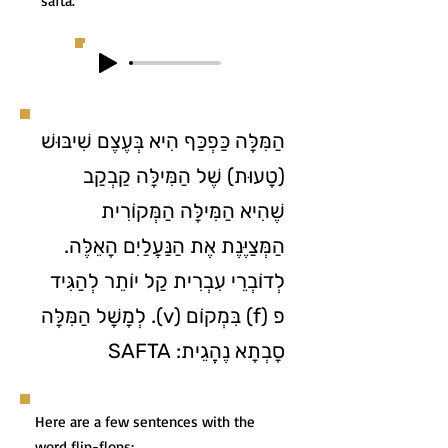
“safta.”
הַמִּלָּה כַּפְכַּף הִיא בְּעֶצֶם שִׁיבּוּשׁ
(טָעוּת) שֶׁל הַמִּילָּה קַבְקַב
שֶׁהִיא הַמִּילָּה הַמְּקוֹרִית
הַמְּצַיֶּנֶת אֶת הַנַּעֲלַיִם הָאֵלֶּה.
לְדוֹבְרֵי עִבְרִית קַל יוֹתֵר לְהַגִּיד
פ (f) בִּמְקוֹם (v). לְמָשָׁל הַמִּלָּה
סָבְתָא נֶהֱגֵית: SAFTA
Here are a few sentences with the
word flip-flops: