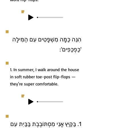
הִנֵּה כַּמָּה מִשְׁפָּטִים עִם הַמִּילָּה
'כַּפְכַּפִים':
1. In summer, I walk around the house
in soft rubber toe-post flip-flops —
they’re super comfortable.
1. בַּקַּיִץ אֲנִי מִסְתּוֹבֶבֶת בַּבַּיִת עִם