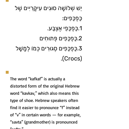
יֵשׁ שְׁלוֹשָׁה סוּגִים עִיקָּרִיִּים שֶׁל
כַּפְכַּפִים:
1.כַּפְכַּפֵי אֶצְבַּע.
2.כַּפְכַּפִים פְּתוּחִים
3.כַּפְכַּפִים סְגוּרִים כְּמוֹ לְמָשָׁל
(Crocs).
The word “kafkaf” is actually a
distorted form of the original Hebrew
word “kavkav,” which also means this
type of shoe. Hebrew speakers often
find it easier to pronounce “f” instead
of “v” in certain words — for example,
“savta” (grandmother) is pronounced