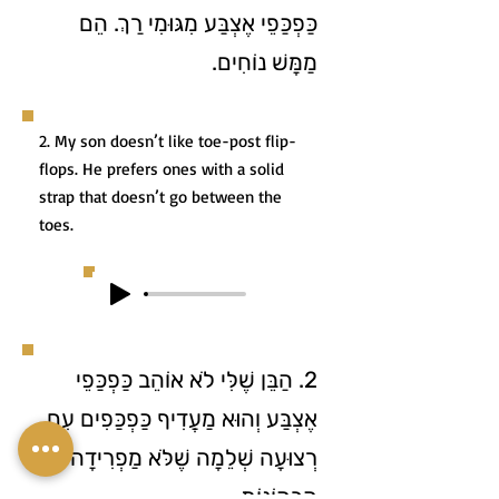
כַּפְכַּפֵי אֶצְבַּע מִגּוּמִי רַךְ. הֵם
מַמָּשׁ נוֹחִים.
2. My son doesn’t like toe-post flip-
flops. He prefers ones with a solid
strap that doesn’t go between the
toes.
2. הַבֵּן שֶׁלִּי לֹא אוֹהֵב כַּפְכַּפֵי
אֶצְבַּע וְהוּא מַעֲדִיף כַּפְכַּפִים עִם
רְצוּעָה שְׁלֵמָה שֶׁלֹּא מַפְרִידָה בֵּין
הַבְּהוֹנוֹת.