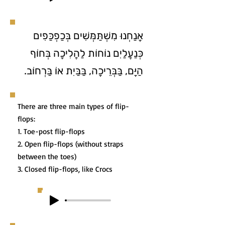
אֲנַחְנוּ מִשְׁתַּמְּשִׁים בְּכַפְכַּפִים
כְּנַעֲלַיִם נוֹחוֹת לַהֲלִיכָה בְּחוֹף
הַיָּם, בַּבְּרֵיכָה, בַּבַּיִת אוֹ בַּרְחוֹב.
There are three main types of flip-
flops:
1. Toe-post flip-flops
2. Open flip-flops (without straps
between the toes)
3. Closed flip-flops, like Crocs