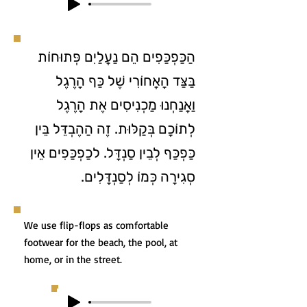
הַכַּפְכַּפִים הֵם נַעֲלַיִם פְּתוּחוֹת
בַּצַּד הָאֲחוֹרִי שֶׁל כַּף הָרֶגֶל
וַאֲנַחְנוּ מַכְנִיסִים אֶת הָרֶגֶל
לְתוֹכָם בְּקַלּוּת. זֶה הַהֶבְדֵּל בֵּין
כַּפְכַּף לְבֵין סַנְדָּל. לכַפְכַּפִים אֵין
סְגִירָה כְּמוֹ לְסַנְדָּלִים.
We use flip-flops as comfortable
footwear for the beach, the pool, at
home, or in the street.