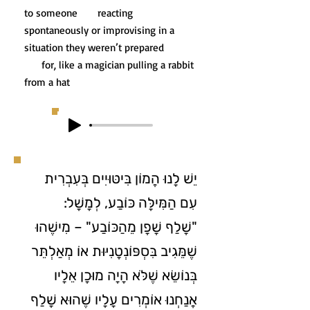
to someone reacting
spontaneously or improvising in a
situation they weren’t prepared
for, like a magician pulling a rabbit
from a hat
יֵשׁ לָנוּ הֲמוֹן בִּיטּוּיִים בְּעִבְרִית
עִם הַמִּילָּה כּוֹבַע, לְמָשָׁל:
"שָׁלַף שָׁפָן מֵהַכּוֹבַע" – מִישֶׁהוּ
שֶׁמֵּגִיב בִּסְפּוֹנְטָנִיּוּת אוֹ מְאַלְתֵּר
בְּנוֹשֵׂא שֶׁלֹּא הָיָה מוּכָן אֵלָיו
אֲנַחְנוּ אוֹמְרִים עָלָיו שֶׁהוּא שָׁלַף