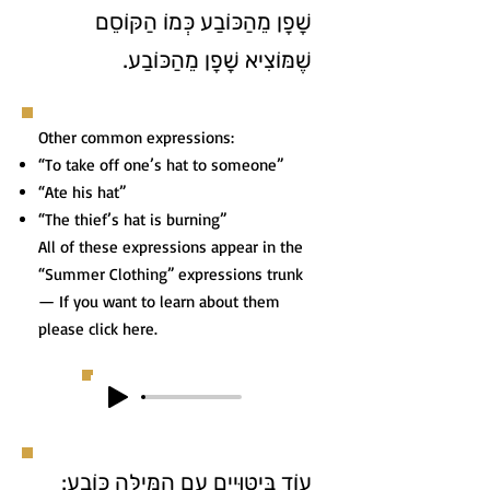
שָׁפָן מֵהַכּוֹבַע כְּמוֹ הַקּוֹסֵם
שֶׁמּוֹצִיא שָׁפָן מֵהַכּוֹבַע.
Other common expressions:
“To take off one’s hat to someone”
“Ate his hat”
“The thief’s hat is burning”
All of these expressions appear in the
“Summer Clothing” expressions trunk
— If you want to learn about them
please click here.
עוֹד בִּיטּוּיִים עִם הַמִּילָּה כּוֹבַע: