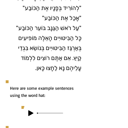
"לְהוֹרִיד בְּפָנָיו אֶת הַכּוֹבַע"
"אָכַל אֶת הַכּוֹבַע"
"עַל רֹאשׁ הַגַּנָּב בּוֹעֵר הַכּוֹבַע"
כָּל הַבִּיטּוּיִים הָאֵלֶּה מוֹפִיעִים
בְּאַרְגַּז הַבִּיטּוּיִים בְּנוֹשֵׂא בִּגְדֵי
קַיִץ. אִם אַתֶּם רוֹצִים לִלְמוֹד
עֲלֵיהֶם נָא לַחֲצוּ כָּאן.
Here are some example sentences
using the word hat: