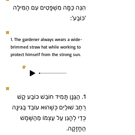
הִנֵּה כַּמָּה מִשְׁפָּטִים עִם הַמִּילָּה
'כּוֹבַע':
1. The gardener always wears a wide-
brimmed straw hat while working to
protect himself from the strong sun.
1. הַגַּנָּן תָּמִיד חוֹבֵשׁ כּוֹבַע קַשׁ
רְחַב שׁוּלַיִם כְּשֶׁהוּא עוֹבֵד בַּגִּינָּה
כְּדֵי לְהָגֵן עַל עַצְמוֹ מֵהַשֶּׁמֶשׁ
הַחֲזָקָה.