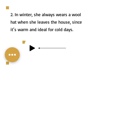
2. In winter, she always wears a wool
hat when she leaves the house, since
it’s warm and ideal for cold days.
2. בַּחוֹרֶף, הִיא תָּמִיד חוֹבֶשֶׁת
כּוֹבַע צֶמֶר כְּשֶׁהִיא יוֹצֵאת
מֵהַבַּיִת כִּי הוּא מְחַמֵּם מְאוֹד
וּמַתְאִים לְיָמִים קָרִים בִּמְיוּחָד.
3. For Purim, he dressed up as a
magician and wore a tall, pointy wizard