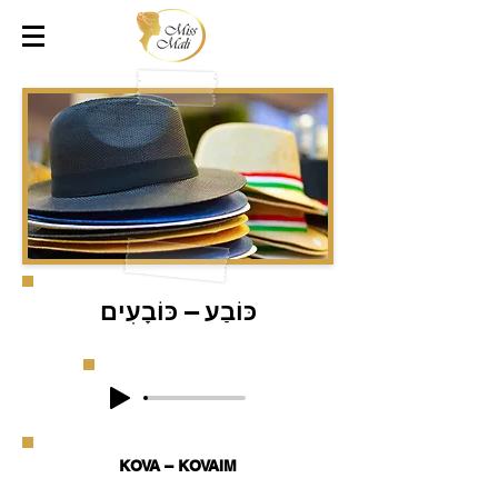
כּוֹבַע – כּוֹבָעִים
KOVA – KOVAIM