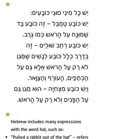
יֵשׁ כָּל מִינֵי סוּגֵי כּוֹבָעִים:
יֵשׁ כּוֹבַע טֶמְבֶּל – זֶה כּוֹבַע בַּד
שֶׁמּוּנָּח עַל הָרֹאשׁ כְּמוֹ גֶּרֶב.
יֵשׁ כּוֹבַע רְחַב שׁוּלַיִם – זֶה
בְּדֶרֶךְ כְּלָל כּוֹבַע לְנָשִׁים שֶׁמֵּגֵן
לֹא רַק עַל הָרֹאשׁ אֶלָּא גַּם עַל
הַכְּתֵפַיִם, הָעוֹרֶף וְהַצַּוָּאר.
וְיֵשׁ כּוֹבַע מִצְחִיָּה – הוּא מֵגֵן גַּם
עַל הַפָּנִים וְלֹא רַק עַל הָרֹאשׁ.
Hebrew includes many expressions
with the word hat, such as:
“Pulled a rabbit out of the hat” – refers