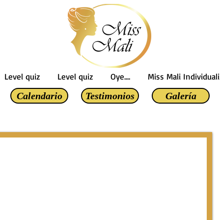
Level quiz
Level quiz
Oye....
Miss Mali Individuali
Calendario
Testimonios
Galería