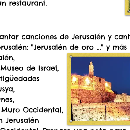
n restaurant.
ntar canciones de Jerusalén y can
usalén: "Jerusalén de oro ..." y más 
lén,
Museo de Israel,
tigüedades
sya,
unes,
 Muro Occidental,
n Jerusalén