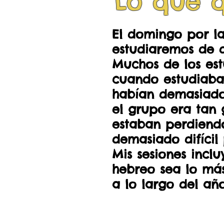
Lo que q
El domingo por l
estudiaremos de d
Muchos de los es
cuando estudiaba
habían demasiados
el grupo era tan 
estaban perdiendo
demasiado difícil 
Mis sesiones incl
hebreo sea lo más 
a lo largo del año