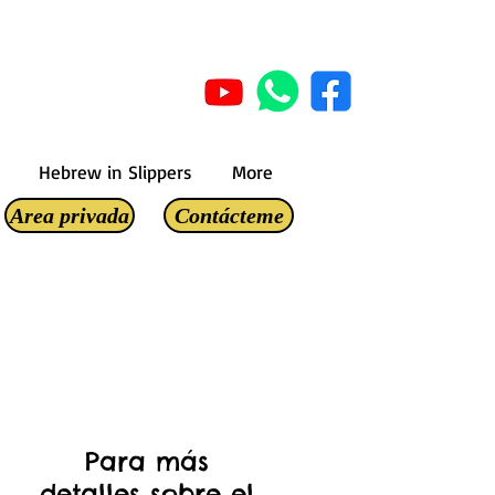
Hebrew in Slippers
More
Area privada
Contácteme
Para más
detalles sobre el