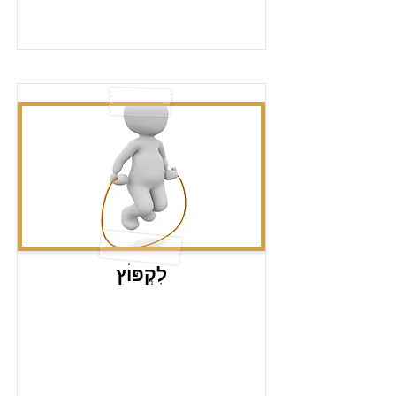
לִקְפּוׄץ