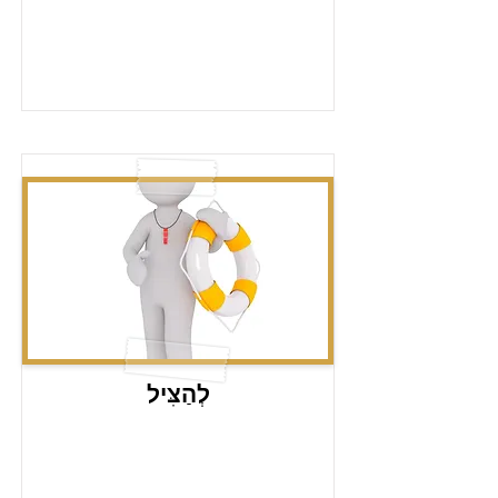
לְהַצִּיל