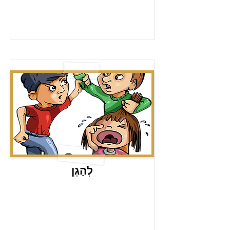
לְהַגֵן