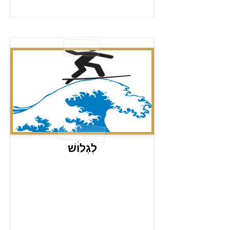
לִגְלוׄשׁ