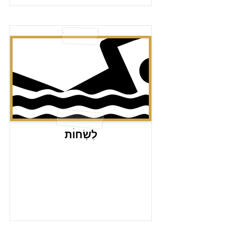
לִשְׂחוׄת