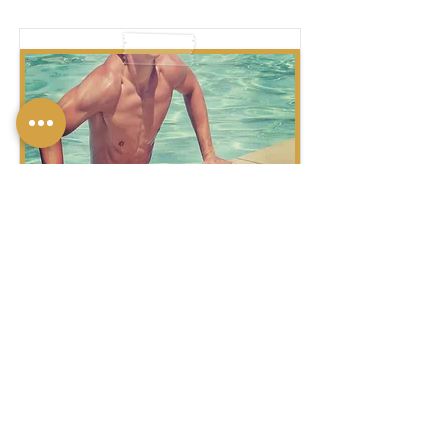
לַחֲשׂוׄף