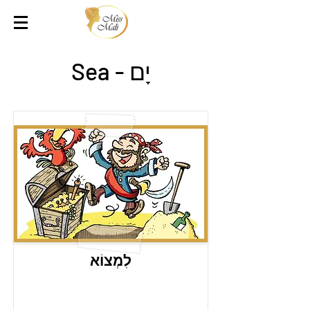
יָם - Sea
לִמְצוֹא