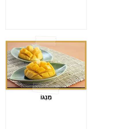
מַנְגּוֹ