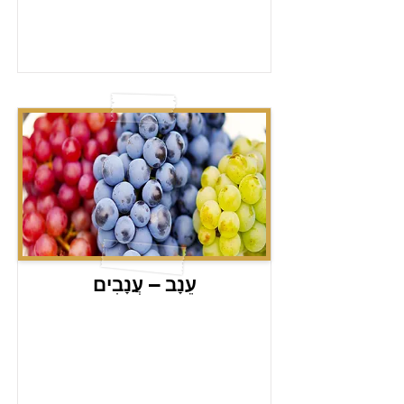
עֵנָב – עֲנָבִים