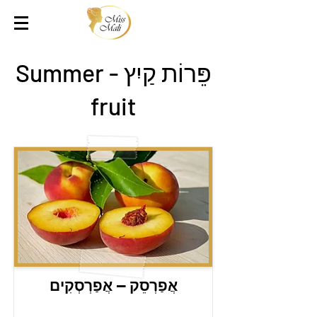
פֵּרוֹת קַיִץ - Summer
fruit
אֲפַרְסֵק – אֲפַרְסְקִים