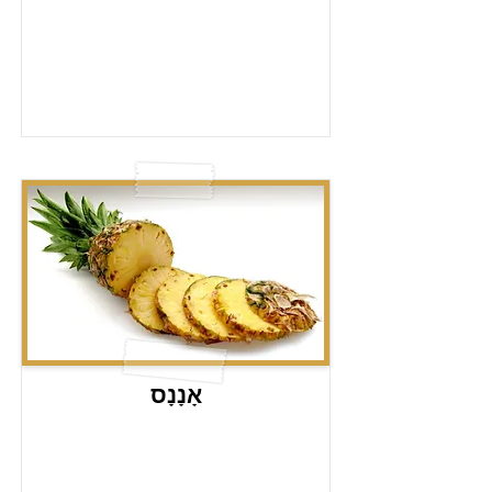
אָנָנָס