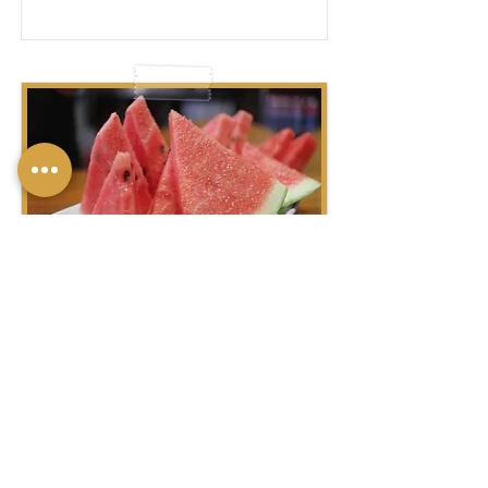
אֲבַטִּיחַ – אֲבַטִּיחִים