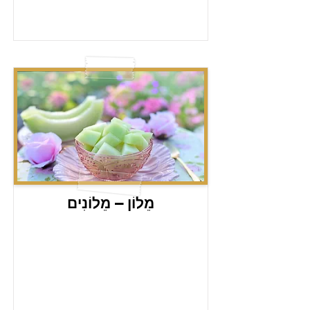
מֵלוֹן – מֵלוֹנִים