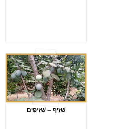
שְׁזִיף – שְׁזִיפִים