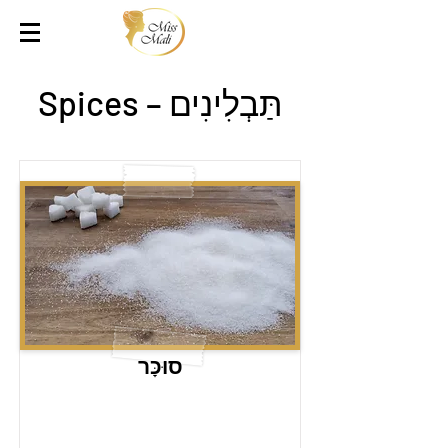
תַּבְלִינִים – Spices
סוּכָּר