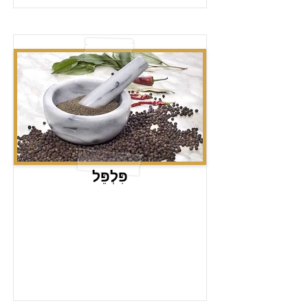
פִּלְפֵּל