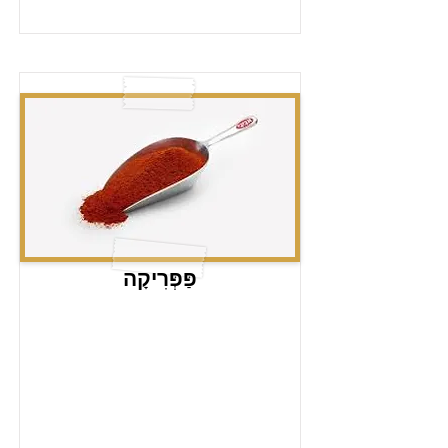
פַּפְּרִיקָה