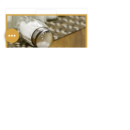
מֶלַח