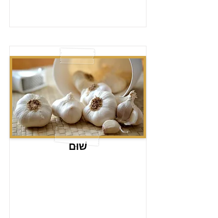
שׁוּם