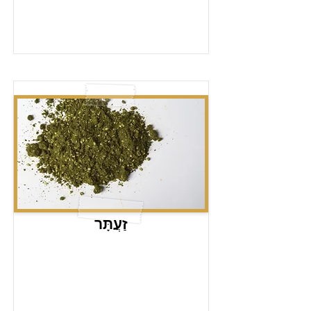
זַעֲתָּר