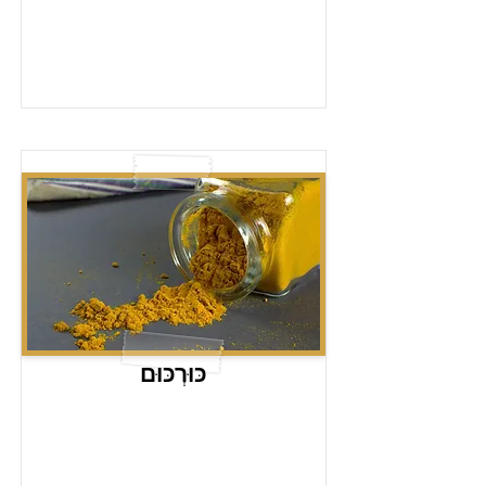
כּוּרְכּוּם