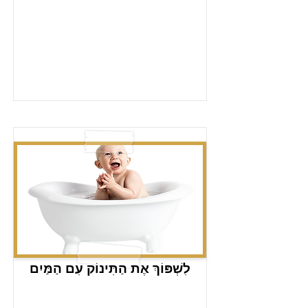
לִשְׁפּוֹךְ אֶת הַתִּינוֹק עִם הַמַּיִם