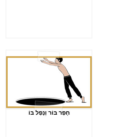
חָפַר בּוֹר וְנָפַל בּוֹ