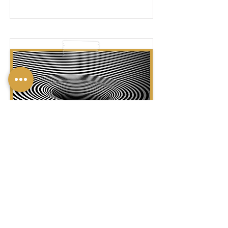
בּוֹר בְּלִי תַּחְתִּית