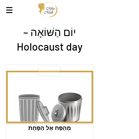
יוֹם הַשּׁוֹאָה –
Holocaust day
מֵהַפַּח אֶל הַפָּחַת