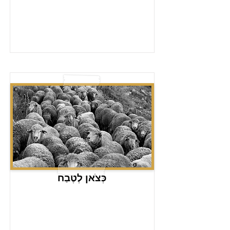
כְּצֹאן לְטֶבַח