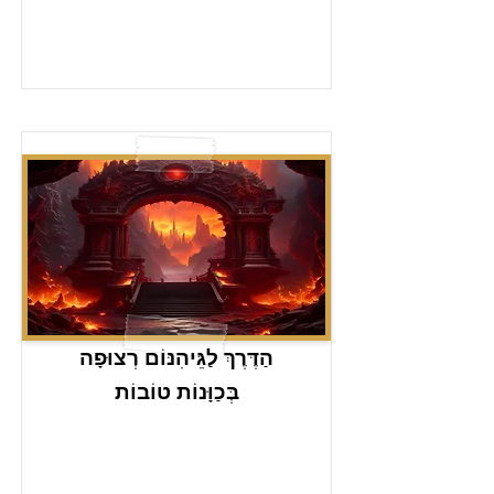
הַדֶּרֶךְ לַגֵּיהִנּוֹם רְצוּפָה
בְּכַוָּנוֹת טוֹבוֹת