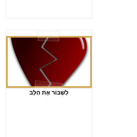
לִשְׁבּוֹר אֶת הַלֵּב