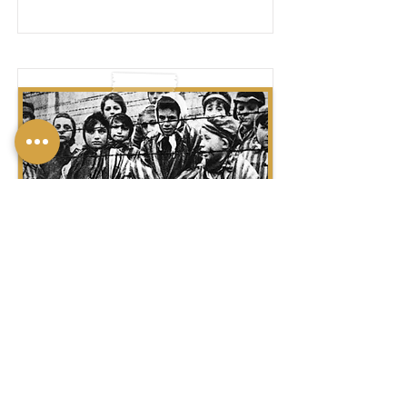
שׁוֹאָה