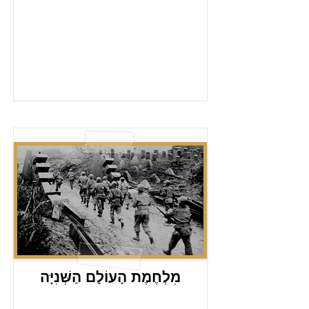
מִלְחֶמֶת הָעוֹלָם הַשְּׁנִיָּה