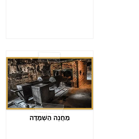
מַחֲנֵה הַשְׁמָדָה