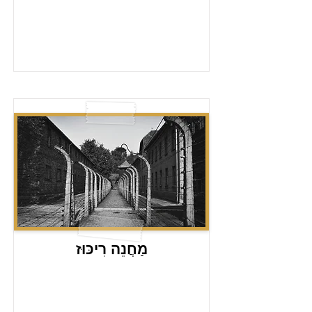
מַחֲנֵה רִיכּוּז