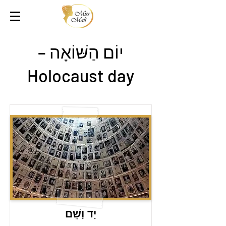
יוֹם הַשּׁוֹאָה –
Holocaust day
יָד וָשֵׁם