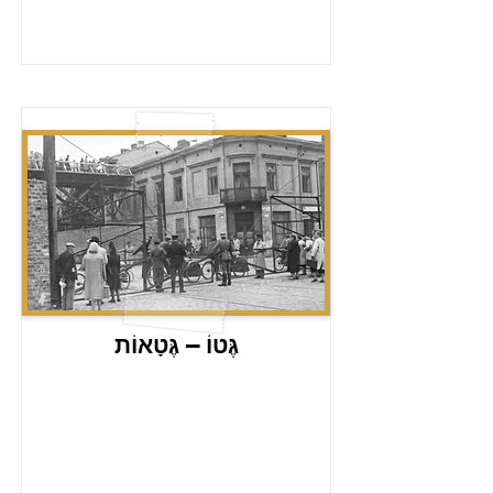
גֶּטוֹ – גֶּטָאוֹת