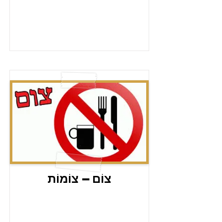
צוֹם – צוֹמוֹת