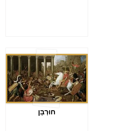
חוּרְבָּן