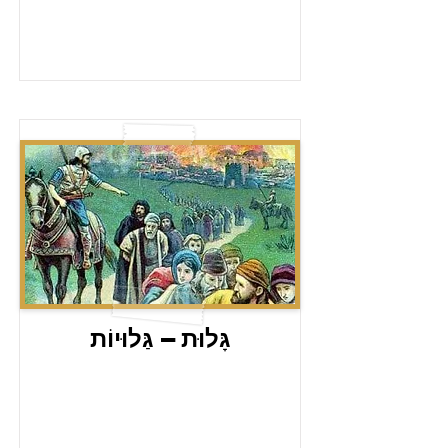
גָּלוּת – גַּלוּיוֹת