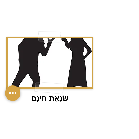
שִׂנְאַת חִינָם