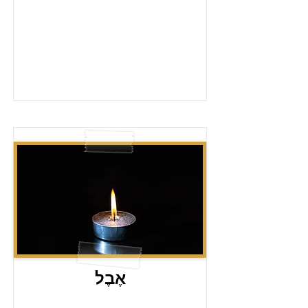
אֶבֶל