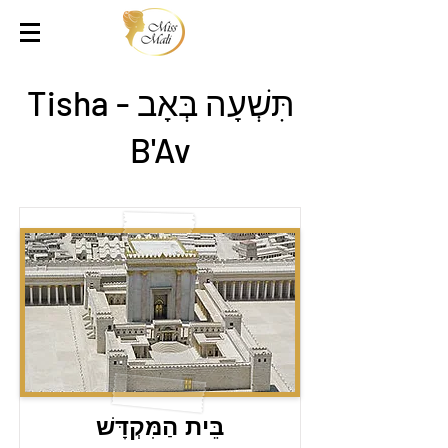
תִּשְׁעָה בְּאָב - Tisha
B'Av
בֵּית הַמִּקְדָּשׁ