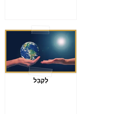
לְקַבֵּל