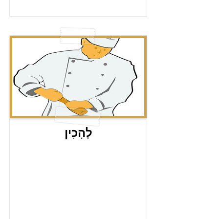
לְהָכִין