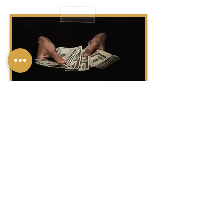
לִסְפּוֹר