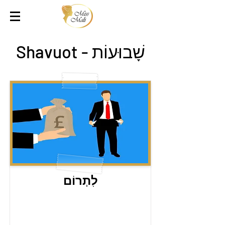
שָׁבוּעוֹת - Shavuot
לִתְרוֹם