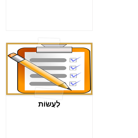
לַעֲשׂוֹת