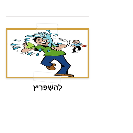
לְהַשְׁפְּרִיץ