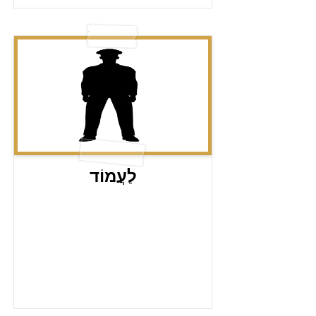
לַעֲמוֹד