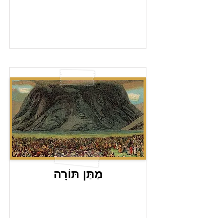
מַתַּן תּוֹרָה