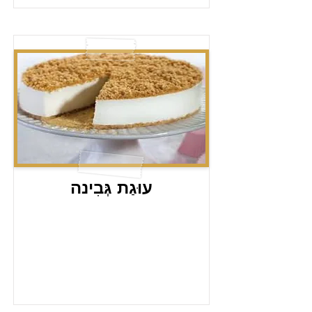
עוּגַת גְּבִינה