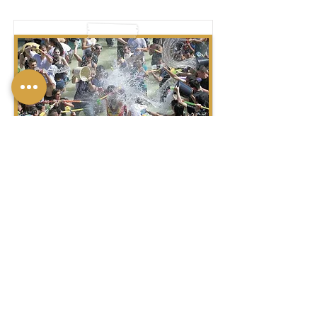
מִלְחֶמֶת מַיִם