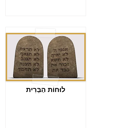
לוּחוֹת הַבְּרִית