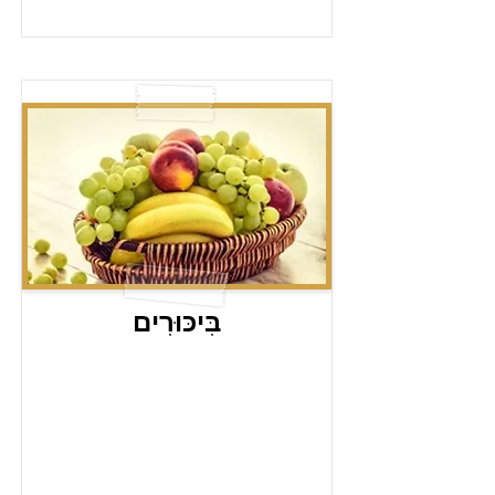
בִּיכּוּרִים