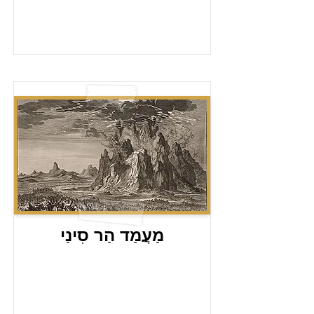
מַעֲמַד הַר סִינַי