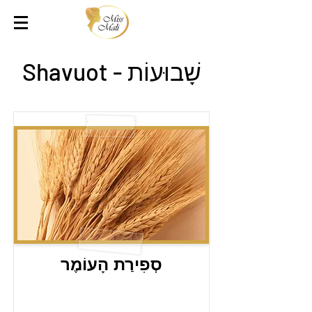
שָׁבוּעוֹת - Shavuot
סְפִירַת הָעוֹמֶר